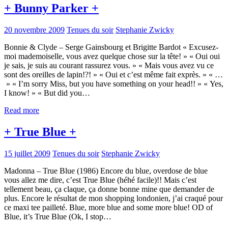
+ Bunny Parker +
20 novembre 2009
Tenues du soir
Stephanie Zwicky
Bonnie & Clyde – Serge Gainsbourg et Brigitte Bardot « Excusez-
moi mademoiselle, vous avez quelque chose sur la tête! » « Oui oui
je sais, je suis au courant rassurez vous. » « Mais vous avez vu ce
sont des oreilles de lapin!?! » « Oui et c’est même fait exprès. » « …
» « I’m sorry Miss, but you have something on your head!! » « Yes,
I know! » « But did you…
Read more
+ True Blue +
15 juillet 2009
Tenues du soir
Stephanie Zwicky
Madonna – True Blue (1986) Encore du blue, overdose de blue
vous allez me dire, c’est True Blue (héhé facile)!! Mais c’est
tellement beau, ça claque, ça donne bonne mine que demander de
plus. Encore le résultat de mon shopping londonien, j’ai craqué pour
ce maxi tee pailleté. Blue, more blue and some more blue! OD of
Blue, it’s True Blue (Ok, I stop…