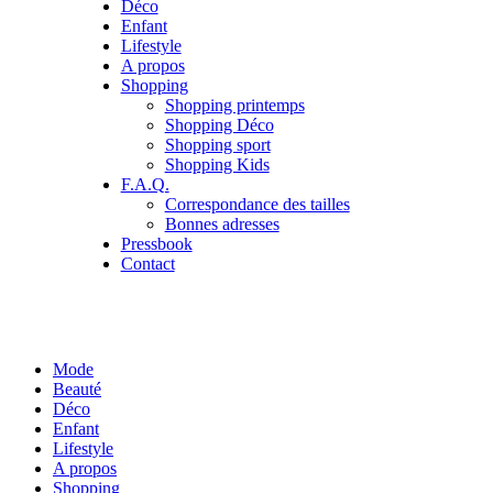
Déco
Enfant
Lifestyle
A propos
Shopping
Shopping printemps
Shopping Déco
Shopping sport
Shopping Kids
F.A.Q.
Correspondance des tailles
Bonnes adresses
Pressbook
Contact
Mode
Beauté
Déco
Enfant
Lifestyle
A propos
Shopping