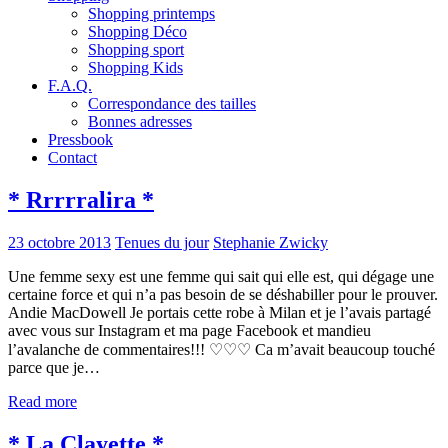
Shopping printemps
Shopping Déco
Shopping sport
Shopping Kids
F.A.Q.
Correspondance des tailles
Bonnes adresses
Pressbook
Contact
* Rrrrralira *
23 octobre 2013
Tenues du jour
Stephanie Zwicky
Une femme sexy est une femme qui sait qui elle est, qui dégage une
certaine force et qui n’a pas besoin de se déshabiller pour le prouver.
Andie MacDowell Je portais cette robe à Milan et je l’avais partagé
avec vous sur Instagram et ma page Facebook et mandieu
l’avalanche de commentaires!!! ♡♡♡ Ca m’avait beaucoup touché
parce que je…
Read more
* La Clayette *