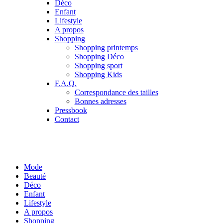
Déco
Enfant
Lifestyle
A propos
Shopping
Shopping printemps
Shopping Déco
Shopping sport
Shopping Kids
F.A.Q.
Correspondance des tailles
Bonnes adresses
Pressbook
Contact
Mode
Beauté
Déco
Enfant
Lifestyle
A propos
Shopping