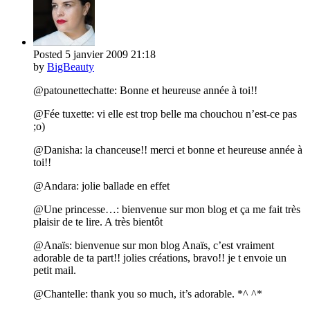
Posted
5 janvier 2009
21:18
by
BigBeauty
@patounettechatte: Bonne et heureuse année à toi!!
@Fée tuxette: vi elle est trop belle ma chouchou n’est-ce pas
;o)
@Danisha: la chanceuse!! merci et bonne et heureuse année à
toi!!
@Andara: jolie ballade en effet
@Une princesse…: bienvenue sur mon blog et ça me fait très
plaisir de te lire. A très bientôt
@Anaïs: bienvenue sur mon blog Anaïs, c’est vraiment
adorable de ta part!! jolies créations, bravo!! je t envoie un
petit mail.
@Chantelle: thank you so much, it’s adorable. *^ ^*