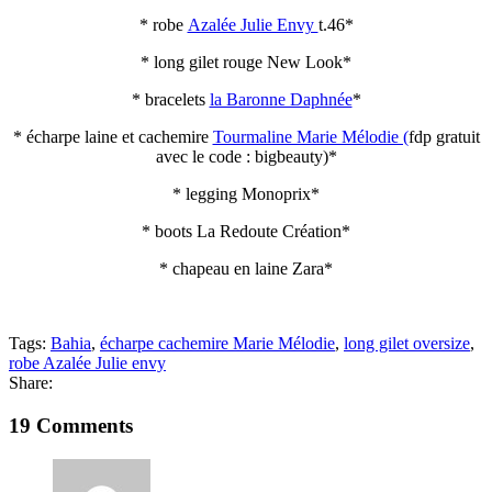
* robe
Azalée Julie Envy
t.46*
* long gilet rouge New Look*
* bracelets
la Baronne Daphnée
*
* écharpe laine et cachemire
Tourmaline Marie Mélodie (
fdp gratuit
avec le code : bigbeauty)*
* legging Monoprix*
* boots La Redoute Création*
* chapeau en laine Zara*
Tags:
Bahia
,
écharpe cachemire Marie Mélodie
,
long gilet oversize
,
robe Azalée Julie envy
Share:
19 Comments