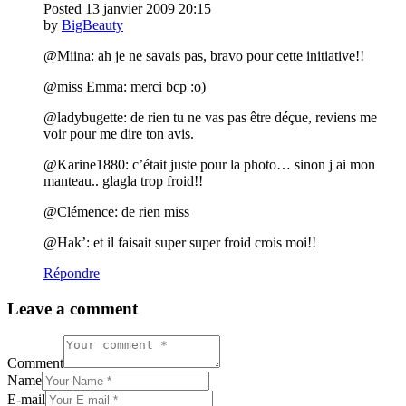
Posted
13 janvier 2009
20:15
by
BigBeauty
@Miina: ah je ne savais pas, bravo pour cette initiative!!
@miss Emma: merci bcp :o)
@ladybugette: de rien tu ne vas pas être déçue, reviens me
voir pour me dire ton avis.
@Karine1880: c’était juste pour la photo… sinon j ai mon
manteau.. glagla trop froid!!
@Clémence: de rien miss
@Hak’: et il faisait super super froid crois moi!!
Répondre
Leave a comment
Comment
Name
E-mail