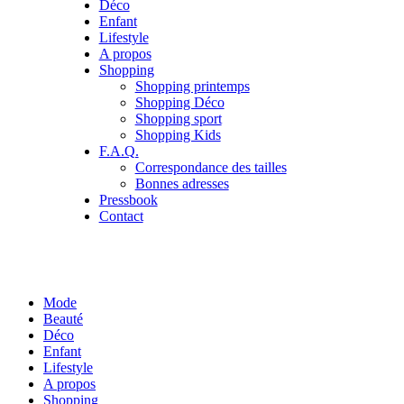
Déco
Enfant
Lifestyle
A propos
Shopping
Shopping printemps
Shopping Déco
Shopping sport
Shopping Kids
F.A.Q.
Correspondance des tailles
Bonnes adresses
Pressbook
Contact
Mode
Beauté
Déco
Enfant
Lifestyle
A propos
Shopping