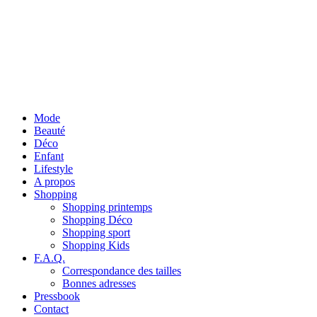
Mode
Beauté
Déco
Enfant
Lifestyle
A propos
Shopping
Shopping printemps
Shopping Déco
Shopping sport
Shopping Kids
F.A.Q.
Correspondance des tailles
Bonnes adresses
Pressbook
Contact