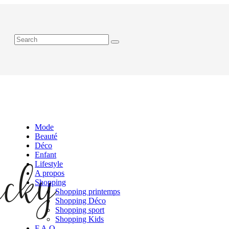
Mode
Beauté
Déco
Enfant
Lifestyle
A propos
Shopping
Shopping printemps
Shopping Déco
Shopping sport
Shopping Kids
F.A.Q.