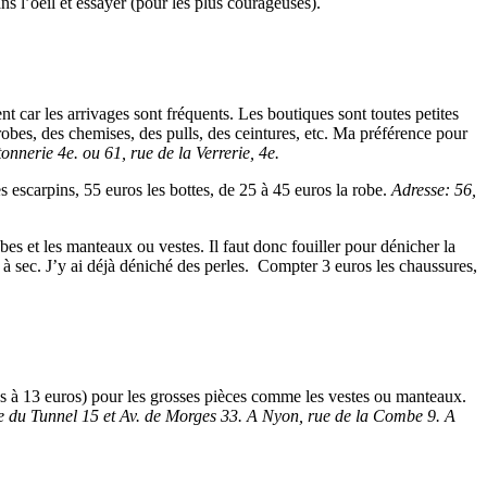
ans l’oeil et essayer (pour les plus courageuses).
ent car les arrivages sont fréquents. Les boutiques sont toutes petites
 robes, des chemises, des pulls, des ceintures, etc. Ma préférence pour
onnerie 4e. ou 61, rue de la Verrerie, 4e.
 escarpins, 55 euros les bottes, de 25 à 45 euros la robe.
Adresse: 56,
bes et les manteaux ou vestes. Il faut donc fouiller pour dénicher la
 à sec. J’y ai déjà déniché des perles. Compter 3 euros les chaussures,
os à 13 euros) pour les grosses pièces comme les vestes ou manteaux.
e du Tunnel 15 et Av. de Morges 33. A Nyon, rue de la Combe 9. A