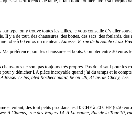
stiques sans différence de taille, il faut donc fouiller, avoir sa morpho d
s par type, on y trouve toutes les tailles, je vous conseille d’y aller souv
e. Il y a de tout, des chaussures, des bottes, des sacs, des foulards, des
s une robe à 60 euros un manteau.
Adresse: 8, rue de la Sainte Croix Bret
. Ma préférence pour les chaussures et boots. Compter entre 30 euros les
 chaussures ne sont pas toujours très propres. Pas de tri sauf pour les ro
nce pour y dénicher LA pièce incroyable quand j’ai du temps et le compte
.
Adresse: 17 bis, blvd Rochechouard, 9e ou 29, 31 av. de Clichy, 17e.
mme et enfant, des tout petits prix dans les 10 CHF à 20 CHF (6,50 eur
ses: A Clarens, rue des Vergers 14. A Lausanne, Rue de la Tour 10, ru