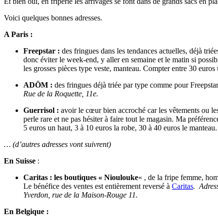
Et bien oui, en friperie les arrivages se font dans de grands sacs en pla
Voici quelques bonnes adresses.
A Paris :
Freepstar :
des fringues dans les tendances actuelles, déjà triée
donc éviter le week-end, y aller en semaine et le matin si possibl
les grosses pièces type veste, manteau. Compter entre 30 euro
ADÖM :
des fringues déjà triée par type comme pour Freepstar
Rue de la Roquette, 11e.
Guerrisol :
avoir le cœur bien accroché car les vêtements ou les
perle rare et ne pas hésiter à faire tout le magasin. Ma préfére
5 euros un haut, 3 à 10 euros la robe, 30 à 40 euros le manteau
… (d’autres adresses vont suivrent)
En Suisse
:
Caritas : les boutiques « Nioulouke
« , de la fripe femme, ho
Le bénéfice des ventes est entièrement reversé à
Caritas
. Adres
Yverdon, rue de la Maison-Rouge 11.
En Belgique :