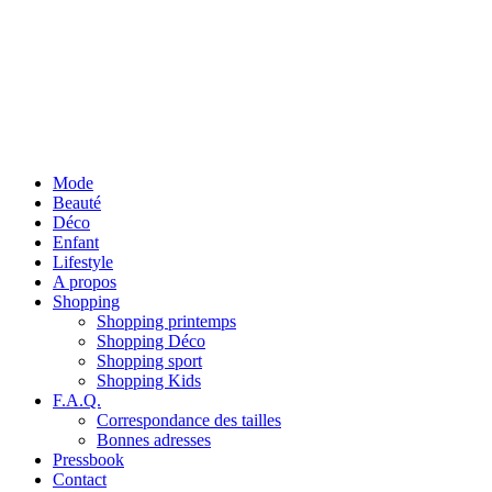
Mode
Beauté
Déco
Enfant
Lifestyle
A propos
Shopping
Shopping printemps
Shopping Déco
Shopping sport
Shopping Kids
F.A.Q.
Correspondance des tailles
Bonnes adresses
Pressbook
Contact