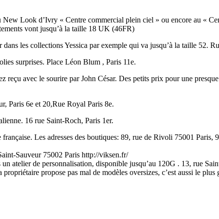
 au New Look d’Ivry « Centre commercial plein ciel » ou encore au « C
vêtements vont jusqu’à la taille 18 UK (46FR)
ler dans les collections Yessica par exemple qui va jusqu’à la taille 52.
jolies surprises. Place Léon Blum , Paris 11e.
ez reçu avec le sourire par John César. Des petits prix pour une presqu
, Paris 6e et 20,Rue Royal Paris 8e.
ienne. 16 rue Saint-Roch, Paris 1er.
ançaise. Les adresses des boutiques: 89, rue de Rivoli 75001 Paris, 95,
Saint-Sauveur 75002 Paris http://viksen.fr/
un atelier de personnalisation, disponible jusqu’au 120G . 13, rue Sain
la propriétaire propose pas mal de modèles oversizes, c’est aussi le pl