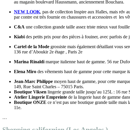
au magasin boulevard Haussmann, anciennement Bouchara.
NEW LOOK
, pas de collection Inspire aux Halles, mais rdv
par contre est très fournie en chaussures et accessoires et les 
C&A
une collection grande taille assez triste mieux vaut fouil
Kiabi
des petits prix pour des pièces à fouiner, avec parfois de 
Cartel de la Mode
grossiste mais également détaillant vous ser
136 rue d’Aboukir 2e étage , Paris 2e
Marina Rinaldi
marque italienne haut de gamme. 56 rue Dufour
Elena Miro
des vêtements haut de gamme pour cette marque ital
Jean-Marc Philippe
moyen haut de gamme, pour cette marque fr
149, Rue Saint Charles – 75015 Paris.
Boutique Viksen
lingerie grande taille jusqu’au 125L : 16 rue 
Atelier Lingerie Empreinte
de la lingerie haut de gamme dans 
Boutique ONZE
ce n’est pas une boutique grande taille mais 
11e.
…
Shopping californien (Los Angeles )