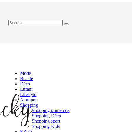
Mode
Beauté
Déco
Enfant
Lifestyle
A propos
Shopping
Shopping printemps
Shopping Déco
Shopping sport
Shopping Kids
F.A.Q.