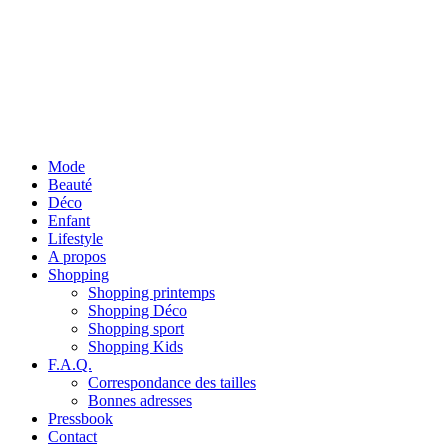
Mode
Beauté
Déco
Enfant
Lifestyle
A propos
Shopping
Shopping printemps
Shopping Déco
Shopping sport
Shopping Kids
F.A.Q.
Correspondance des tailles
Bonnes adresses
Pressbook
Contact