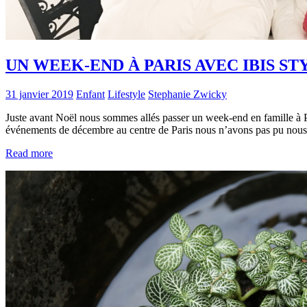
UN WEEK-END À PARIS AVEC IBIS ST
31 janvier 2019
Enfant
Lifestyle
Stephanie Zwicky
Juste avant Noël nous sommes allés passer un week-end en famille à Pa
événements de décembre au centre de Paris nous n’avons pas pu no
Read more