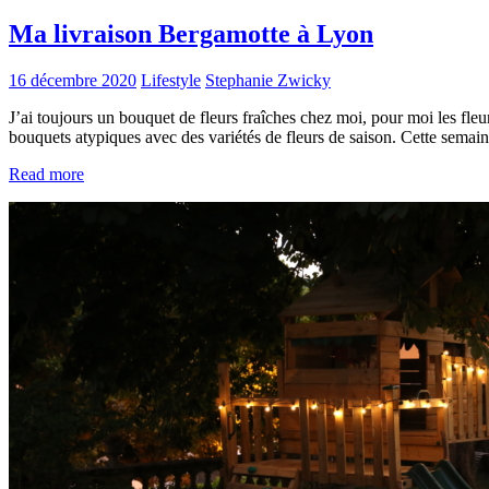
Ma livraison Bergamotte à Lyon
16 décembre 2020
Lifestyle
Stephanie Zwicky
J’ai toujours un bouquet de fleurs fraîches chez moi, pour moi les fleur
bouquets atypiques avec des variétés de fleurs de saison. Cette semai
Read more