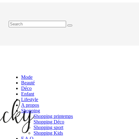
Mode
Beauté
Déco
Enfant
Lifestyle
A propos
Shopping
Shopping printemps
Shopping Déco
Shopping sport
Shopping Kids
F.A.Q.