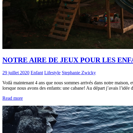
NOTRE AIRE DE JEUX POUR LES ENF
29 juillet 2020
Enfant
Lifestyle
Stephanie Zwicky
Voilà maintenant 4 ans que nous sommes arrivés dans notre maison, et m
lorsque nous avons des enfants: une cabane! Au départ j’avais l’idée
Read more