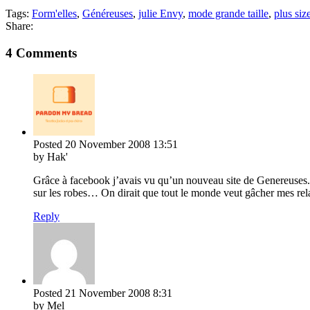
Tags:
Form'elles
,
Généreuses
,
julie Envy
,
mode grande taille
,
plus siz
Share:
4 Comments
Posted
20 November 2008
13:51
by Hak'
Grâce à facebook j’avais vu qu’un nouveau site de Genereuses.c
sur les robes… On dirait que tout le monde veut gâcher mes rela
Reply
Posted
21 November 2008
8:31
by Mel