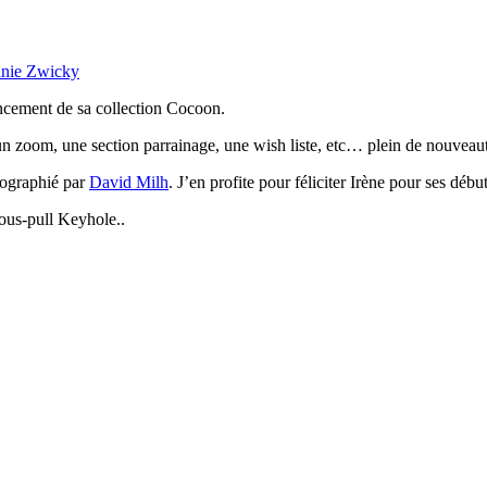
anie Zwicky
ancement de sa collection Cocoon.
e un zoom, une section parrainage, une wish liste, etc… plein de nouveau
tographié par
David Milh
. J’en profite pour féliciter Irène pour ses déb
 sous-pull Keyhole..