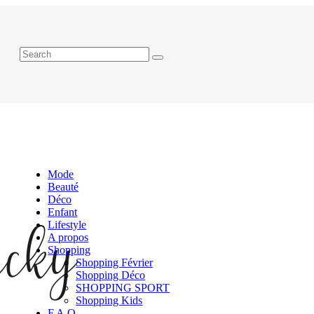
Mode
Beauté
Déco
Enfant
Lifestyle
A propos
Shopping
Shopping Février
Shopping Déco
SHOPPING SPORT
Shopping Kids
F.A.Q.