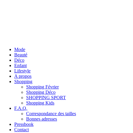
Mode
Beauté
Déco
Enfant
Lifestyle
A propos
Shopping
Shopping Février
Shopping Déco
SHOPPING SPORT
Shopping Kids
F.A.Q.
Correspondance des tailles
Bonnes adresses
Pressbook
Contact