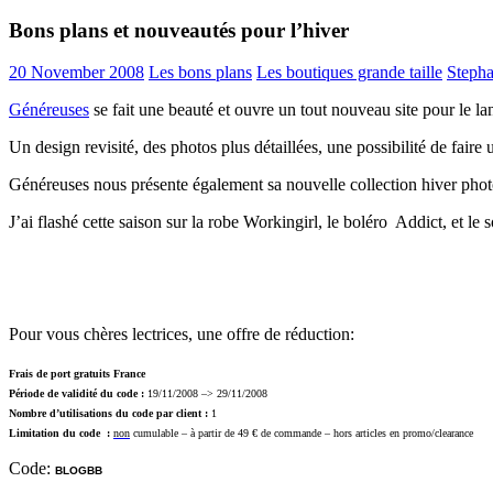
Bons plans et nouveautés pour l’hiver
20 November 2008
Les bons plans
Les boutiques grande taille
Steph
Généreuses
se fait une beauté et ouvre un tout nouveau site pour le l
Un design revisité, des photos plus détaillées, une possibilité de fair
Généreuses nous présente également sa nouvelle collection hiver pho
J’ai flashé cette saison sur la robe Workingirl, le boléro Addict, et le
Pour vous chères lectrices, une offre de réduction:
Frais de port gratuits France
Période de validité du code :
19/11/2008 –> 29/11/2008
Nombre d’utilisations du code par client :
1
Limitation du code :
non
cumulable – à partir de 49 € de commande – hors articles en promo/clearance
Code:
BLOGBB