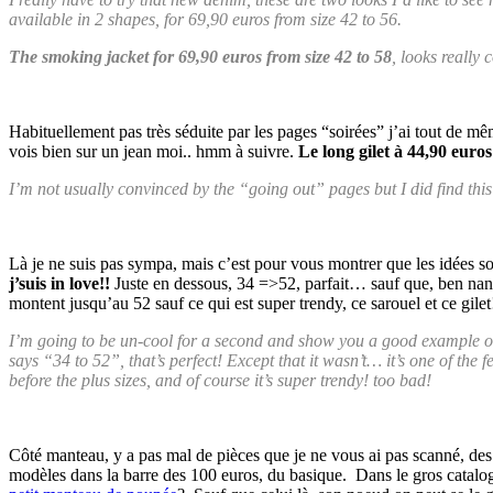
available in 2 shapes, for 69,90 euros from size 42 to 56.
The smoking jacket for 69,90 euros from size 42 to 58
, looks really c
Habituellement pas très séduite par les pages “soirées” j’ai tout de m
vois bien sur un jean moi.. hmm à suivre.
Le long gilet à 44,90 euros
I’m not usually convinced by the “going out” pages but I did find this n
Là je ne suis pas sympa, mais c’est pour vous montrer que les idées s
j’suis in love!!
Juste en dessous, 34 =>52, parfait… sauf que, ben nan!
montent jusqu’au 52 sauf ce qui est super trendy, ce sarouel et ce gilet!
I’m going to be un-cool for a second and show you a good example of
says “34 to 52”, that’s perfect! Except that it wasn’t… it’s one of the 
before the plus sizes, and of course it’s super trendy! too bad!
Côté manteau, y a pas mal de pièces que je ne vous ai pas scanné, des
modèles dans la barre des 100 euros, du basique. Dans le gros catalo