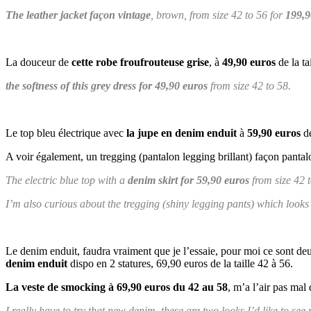
The leather jacket façon vintage
, brown, from size 42 to 56 for
199,9
La douceur de
cette robe froufrouteuse grise
, à
49,90 euros
de la ta
the softness of this grey dress for 49,90 euros
from size 42 to 58.
Le top bleu électrique avec
la jupe en denim enduit
à
59,90 euros
de
A voir également, un tregging (pantalon legging brillant) façon pantalo
The electric blue top with a
denim skirt for 59,90 euros
from size 42 t
I’m also curious about the tregging (shiny legging pants) which looks 
Le denim enduit, faudra vraiment que je l’essaie, pour moi ce sont deu
denim enduit
dispo en 2 statures, 69,90 euros de la taille 42 à 56.
La veste de smocking à 69,90 euros du 42 au 58
, m’a l’air pas mal
I really have to try that new denim, these are two looks I’d like to see m