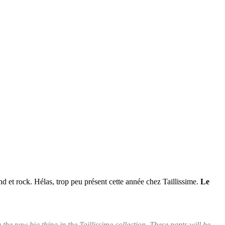
nd et rock. Hélas, trop peu présent cette année chez Taillissime.
Le
he the new big thing in the Taillissime collection. These pants will be