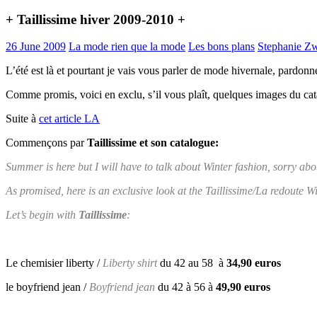
+ Taillissime hiver 2009-2010 +
26 June 2009
La mode rien que la mode
Les bons plans
Stephanie Z
L’été est là et pourtant je vais vous parler de mode hivernale, pardon
Comme promis, voici en exclu, s’il vous plaît, quelques images du ca
Suite à
cet article LA
Commençons par
Taillissime et son catalogue:
Summer is here but I will have to talk about Winter fashion, sorry abo
As promised, here is an exclusive look at the Taillissime/La redoute Wi
Let’s begin with
Taillissime
:
Le chemisier liberty /
Liberty shirt
du 42 au 58 à
34,90 euros
le boyfriend jean /
Boyfriend jean
du 42 à 56 à
49,90 euros