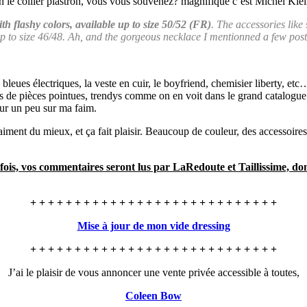
ah le collier plastron, vous vous souvenez? magnifique c’est Michel Kle
th flashy colors, available up to size 50/52 (FR)
. The accessories like
le up to size 46/48. Ah, and the gorgeous necklace I mentionned a few po
s bleues électriques, la veste en cuir, le boyfriend, chemisier liberty, etc
s de pièces pointues, trendys comme on en voit dans le grand catalogu
sur un peu sur ma faim.
iment du mieux, et ça fait plaisir. Beaucoup de couleur, des accessoire
ois, vos commentaires seront lus par LaRedoute et Taillissime, donc
+ + + + + + + + + + + + + + + + + + + + + + + + + + + +
Mise à jour de mon vide dressing
+ + + + + + + + + + + + + + + + + + + + + + + + + + + +
J’ai le plaisir de vous annoncer une vente privée accessible à toutes,
Coleen Bow