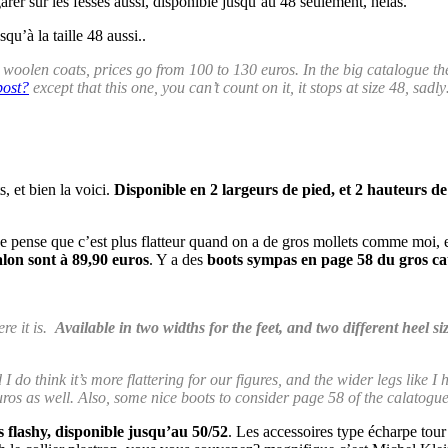
arer sur les fesses aussi, disponible jusqu’au 48 seulement, hélas.
u’à la taille 48 aussi..
 woolen coats, prices go from 100 to 130 euros. In the big catalogue the
post?
except that this one, you can’t count on it, it stops at size 48, sad
, et bien la voici.
Disponible en 2 largeurs de pied, et 2 hauteurs de
so je pense que c’est plus flatteur quand on a de gros mollets comme moi
alon sont à 89,90 euros
. Y a des
boots sympas en page 58 du gros ca
ere it is.
Available in two widths for the feet, and two different heel s
 I do think it’s more flattering for our figures, and the wider legs lik
ros as well. Also, some nice boots to consider page 58 of the calatogue
s flashy, disponible jusqu’au 50/52
. Les accessoires type écharpe tour 