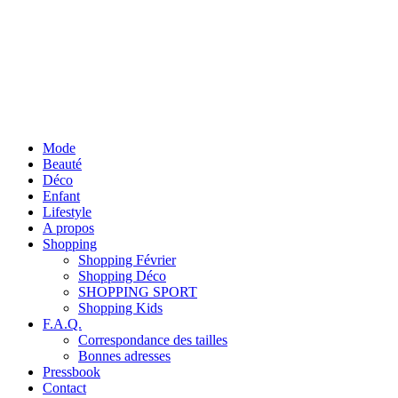
Mode
Beauté
Déco
Enfant
Lifestyle
A propos
Shopping
Shopping Février
Shopping Déco
SHOPPING SPORT
Shopping Kids
F.A.Q.
Correspondance des tailles
Bonnes adresses
Pressbook
Contact