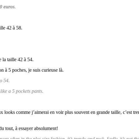
0 euros
.
ille 42 à 58.
 la taille 42 à 54.
n à 5 poches, je suis curieuse là.
o 54.
like a 5 pockets pants.
x looks comme j’aimerai en voir plus souvent en grande taille, c’est tre
 du tout, à essayer absolument!
ore often in the plus size fashion, it’s trendy and rock. Sadly, it’s not t