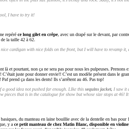
ool, I have to try it!
ême repéré
ce long gilet en crêpe
, avec un drapé sur le devant, par contre 
de la taille 42 à 62.
ice cardigan with nice folds on the front, but I will have to revamp it, a
ont là et pourtant, non ça ne sera pas pour nous les pulpeuses. Prenons
 C’était juste pour donner envie!! C’est un modèle présent dans le gran
 Paf prend ça dans les dents! Ils s’arrêtent au 46. Pas top!
 a good idea not pushed far enough. LIke this
sequins jacket,
I saw it 
few pieces that is in the catalogue for show but whose size stops at 46! I
 basiques, du manteau en laine bouillie avec de la dentelle en bas pou
gue, y a
ce petit manteau de chez Matin Blanc, disponible en violine 