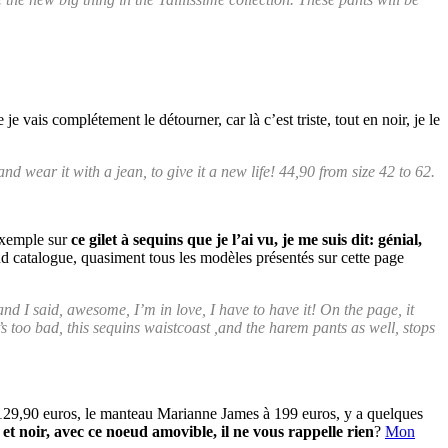
je vais complétement le détourner, car là c’est triste, tout en noir, je le
nd wear it with a jean, to give it a new life! 44,90 from size 42 to 62.
 exemple sur
ce gilet à sequins que je l’ai vu, je me suis dit: génial,
d catalogue, quasiment tous les modèles présentés sur cette page
and I said, awesome, I’m in love, I have to have it! On the page, it
t’s too bad, this sequins waistcoast ,and the harem pants as well, stops
r 129,90 euros, le manteau Marianne James à 199 euros, y a quelques
et noir, avec ce noeud amovible, il ne vous rappelle rien
?
Mon