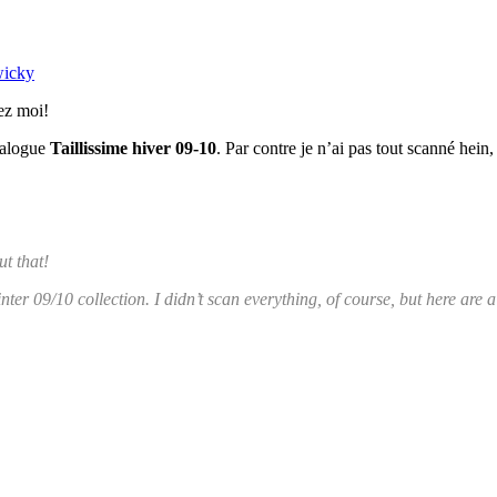
wicky
nez moi!
talogue
Taillissime hiver 09-10
. Par contre je n’ai pas tout scanné hein
ut that!
nter 09/10 collection. I didn’t scan everything, of course, but here are 