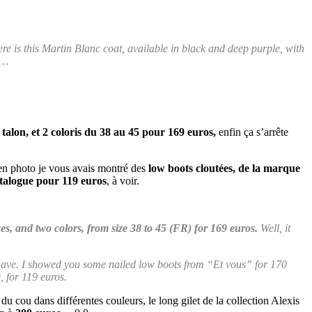
re is this Martin Blanc coat, available in black and deep purple, with
ly…
 talon, et 2 coloris du 38 au 45 pour 169 euros,
enfin ça s’arrête
, en photo je vous avais montré des
low boots cloutées, de la marque
talogue pour 119 euros
, à voir.
izes, and two colors, from size 38 to 45 (FR) for 169 euros.
Well, it
e I have. I showed you some nailed low boots from “Et vous” for 170
, for 119 euros.
du cou dans différentes couleurs, le long gilet de la collection Alexis