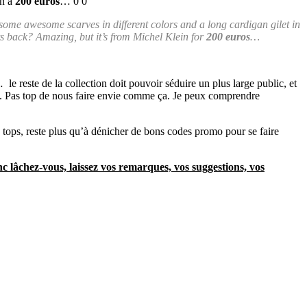
in à
200 euros
… 0 0
 some awesome scarves in different colors and a long cardigan gilet in
sts back? Amazing, but it’s from Michel Klein for
200 euros
…
… le reste de la collection doit pouvoir séduire un plus large public, et
e. Pas top de nous faire envie comme ça. Je peux comprendre
s tops, reste plus qu’à dénicher de bons codes promo pour se faire
 lâchez-vous, laissez vos remarques, vos suggestions, vos