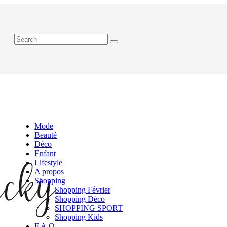
Mode
Beauté
Déco
Enfant
Lifestyle
A propos
Shopping
Shopping Février
Shopping Déco
SHOPPING SPORT
Shopping Kids
F.A.Q.