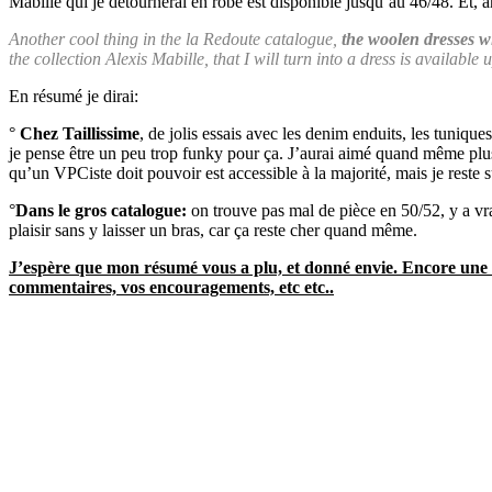
Mabille qui je détournerai en robe est disponible jusqu’au 46/48. Et, 
Another cool thing in the la Redoute catalogue,
the woolen dresses wi
the collection Alexis Mabille, that I will turn into a dress is availab
En résumé je dirai:
°
Chez Taillissime
, de jolis essais avec les denim enduits, les tunique
je pense être un peu trop funky pour ça. J’aurai aimé quand même plu
qu’un VPCiste doit pouvoir est accessible à la majorité, mais je reste 
°
Dans le gros catalogue:
on trouve pas mal de pièce en 50/52, y a vra
plaisir sans y laisser un bras, car ça reste cher quand même.
J’espère que mon résumé vous a plu, et donné envie. Encore une f
commentaires, vos encouragements, etc etc..