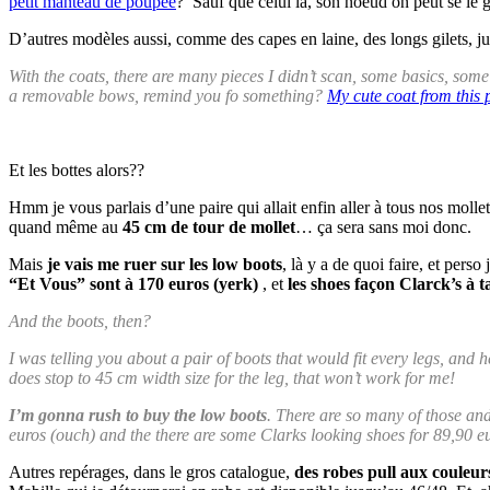
petit manteau de poupée
? Sauf que celui là, son noeud on peut se le g
D’autres modèles aussi, comme des capes en laine, des longs gilets, jusq
With the coats, there are many pieces I didn’t scan, some basics, some
a removable bows, remind you fo something?
My cute coat from this 
Et les bottes alors??
Hmm je vous parlais d’une paire qui allait enfin aller à tous nos mollets
quand même au
45 cm de tour de mollet
… ça sera sans moi donc.
Mais
je vais me ruer sur les low boots
, là y a de quoi faire, et per
“Et Vous” sont à 170 euros (yerk)
, et
les shoes façon Clarck’s à t
And the boots, then?
I was telling you about a pair of boots that would fit every legs, and h
does stop to 45 cm width size for the leg, that won’t work for me!
I’m gonna rush to buy the low boots
. There are so many of those and
euros (ouch) and the there are some Clarks looking shoes for 89,90 eu
Autres repérages, dans le gros catalogue,
des robes pull aux couleur