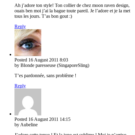
Ah j’adore ton style! Ton collier de chez moon raven design,
ouais ben moi j’ai la bague toute pareil. Je l’adore et je la met
tous les jours. T’as bon gout :)
Reply
Posted
16 August 2011
8:03
by Blonde paresseuse (SingaporeSling)
T’es pardonnée, sans problème !
Reply
Posted
16 August 2011
14:15
by Aubeline
J’adore cette tenue ! Et la jupe est sublime ! Moi je n’arrive