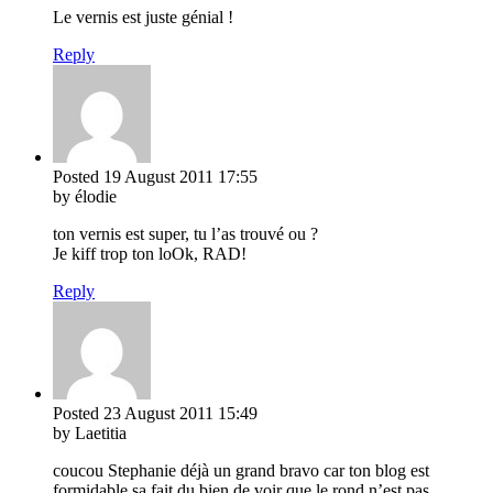
Le vernis est juste génial !
Reply
Posted
19 August 2011
17:55
by élodie
ton vernis est super, tu l’as trouvé ou ?
Je kiff trop ton loOk, RAD!
Reply
Posted
23 August 2011
15:49
by Laetitia
coucou Stephanie déjà un grand bravo car ton blog est
formidable sa fait du bien de voir que le rond n’est pas