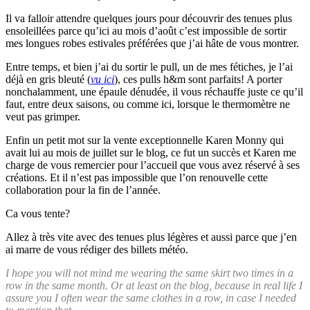
Il va falloir attendre quelques jours pour découvrir des tenues plus
ensoleillées parce qu’ici au mois d’août c’est impossible de sortir
mes longues robes estivales préférées que j’ai hâte de vous montrer.
Entre temps, et bien j’ai du sortir le pull, un de mes fétiches, je l’ai
déjà en gris bleuté (
vu ici
), ces pulls h&m sont parfaits! A porter
nonchalamment, une épaule dénudée, il vous réchauffe juste ce qu’il
faut, entre deux saisons, ou comme ici, lorsque le thermomètre ne
veut pas grimper.
Enfin un petit mot sur la vente exceptionnelle Karen Monny qui
avait lui au mois de juillet sur le blog, ce fut un succès et Karen me
charge de vous remercier pour l’accueil que vous avez réservé à ses
créations. Et il n’est pas impossible que l’on renouvelle cette
collaboration pour la fin de l’année.
Ca vous tente?
Allez à très vite avec des tenues plus légères et aussi parce que j’en
ai marre de vous rédiger des billets météo.
I hope you will not mind me wearing the same skirt two times in a
row in the same month. Or at least on the blog, because in real life I
assure you I often wear the same clothes in a row, in case I needed