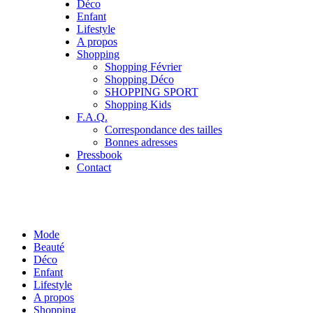
Déco
Enfant
Lifestyle
A propos
Shopping
Shopping Février
Shopping Déco
SHOPPING SPORT
Shopping Kids
F.A.Q.
Correspondance des tailles
Bonnes adresses
Pressbook
Contact
Mode
Beauté
Déco
Enfant
Lifestyle
A propos
Shopping