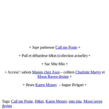
+ Jupe patineuse
Call me Ponie
+
+ Pull et débardeur h&m (collection actuelle) +
+ Sac Miu Miu +
+ Access’: sabots
Mango chez Asos
– colliers
Charlotte Martyr
et
Moon Raven design
+
+ fleurs
Karen Monny
– bague Bvlgari +
Tags:
Call me Ponie
,
H&m
,
Karen Monny
,
miu miu
,
Moon raven
design