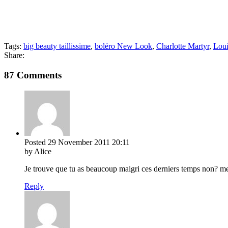
Tags:
big beauty taillissime
,
boléro New Look
,
Charlotte Martyr
,
Loui
Share:
87 Comments
Posted
29 November 2011
20:11
by Alice
Je trouve que tu as beaucoup maigri ces derniers temps non? me tr
Reply