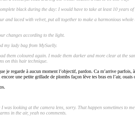
omplete black during the day: I would have to take at least 10 years of
lour and laced with velvet, put all together to make a harmonious whole a
lour changes according to the light.
and my lady bag from MySuelly.
had them coloured again. I made them darker and more clear at the same t
ns on this hair technique.
que je regarde à aucun moment l’objectif, pardon. Ca m’arrive parfois, 
u encore une petite grillade de plombs façon lève tes bras en l’air, ouais 
os.
 time I was looking at the camera lens, sorry. That happen sometimes to m
r arms in the air, yeah no comments.