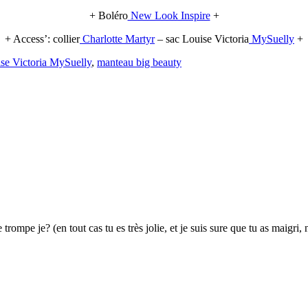
+ Boléro
New Look Inspire
+
+ Access’: collier
Charlotte Martyr
– sac Louise Victoria
MySuelly
+
se Victoria MySuelly
,
manteau big beauty
ompe je? (en tout cas tu es très jolie, et je suis sure que tu as maigri, 