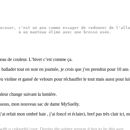
xcuser, c'est un peu comme essayer de redonner de l'allu
à un manteau élimé avec une brosse usée.
nteau de couleur. L’hiver c’est comme ça.
ballader tout en noir en journée, je crois que j’en prendrai pour 10 ans
violine et gansé de velours pour réchauffer le tout mais aussi pour lui
ouleur change suivant la lumière.
 dessous, mon nouveau sac de dame MySuelly.
ai refait mon ombré hair , j’ai foncé et éclairci, bref pas très clair ici,
t with a colourful coat. During the winter season it has to be this way.