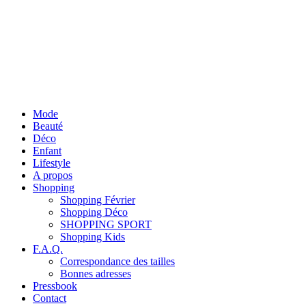
Mode
Beauté
Déco
Enfant
Lifestyle
A propos
Shopping
Shopping Février
Shopping Déco
SHOPPING SPORT
Shopping Kids
F.A.Q.
Correspondance des tailles
Bonnes adresses
Pressbook
Contact