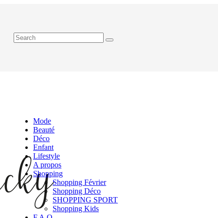
Mode
Beauté
Déco
Enfant
Lifestyle
A propos
Shopping
Shopping Février
Shopping Déco
SHOPPING SPORT
Shopping Kids
F.A.Q.