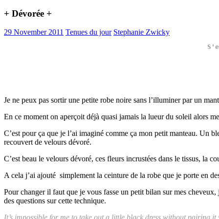
+ Dévorée +
29 November 2011
Tenues du jour
Stephanie Zwicky
S'e
Je ne peux pas sortir une petite robe noire sans l’illuminer par un ma
En ce moment on aperçoit déjà quasi jamais la lueur du soleil alors me 
C’est pour ça que je l’ai imaginé comme ça mon petit manteau. Un bleu 
recouvert de velours dévoré.
C’est beau le velours dévoré, ces fleurs incrustées dans le tissus, la c
A cela j’ai ajouté simplement la ceinture de la robe que je porte en
Pour changer il faut que je vous fasse un petit bilan sur mes cheveux, j’
des questions sur cette technique.
It’s impossible for me to take out a little black dress without pairing i