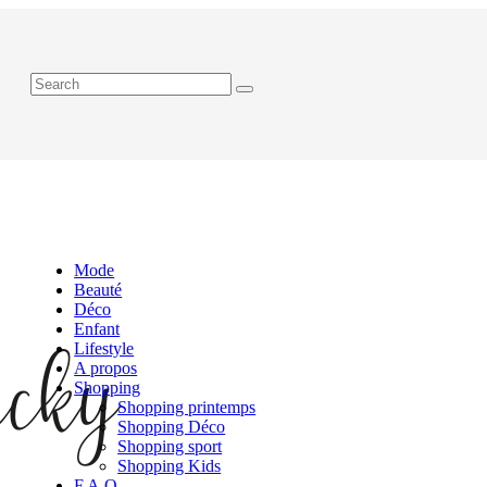
Mode
Beauté
Déco
Enfant
Lifestyle
A propos
Shopping
Shopping printemps
Shopping Déco
Shopping sport
Shopping Kids
F.A.Q.