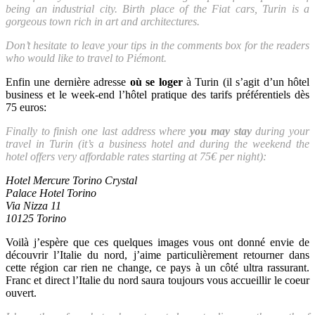
being an industrial city. Birth place of the Fiat cars, Turin is a
gorgeous town rich in art and architectures.
Don’t hesitate to leave your tips in the comments box for the readers
who would like to travel to Piémont.
Enfin une dernière adresse
où se loger
à Turin (il s’agit d’un hôtel
business et le week-end l’hôtel pratique des tarifs préférentiels dès
75 euros:
Finally to finish one last address where
you may stay
during your
travel in Turin (it’s a business hotel and during the weekend the
hotel offers very affordable rates starting at 75€ per night):
Hotel Mercure Torino Crystal
Palace Hotel Torino
Via Nizza 11
10125 Torino
Voilà j’espère que ces quelques images vous ont donné envie de
découvrir l’Italie du nord, j’aime particulièrement retourner dans
cette région car rien ne change, ce pays à un côté ultra rassurant.
Franc et direct l’Italie du nord saura toujours vous accueillir le coeur
ouvert.