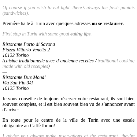
Of course if you wish to eat light, there’s always the fresh paninis
(sandwiches).
Première halte à Turin avec quelques adresses
où se restaurer
.
First stop in Turin with some great
eating tips
.
Ristorante Porto di Savona
Piazza Vittorio Venetto 2
10122 Torino
(cuisine traditionnelle avec d’ancienne recettes /
traditional cooking
made with old receipies
)
—
Ristorante Due Mondi
Via San Pio 3/d
10125 Torino
Je vous conseille de toujours réserver votre restaurant, ils sont bien
souvent complets, et il est bien souvent bien vu de s’annoncer avant
d’arriver.
En route pour le centre de la ville de Turin avec une escale
obligatoire au CaffèTorino!
I advise you always make reservations at the restaurant, they’re