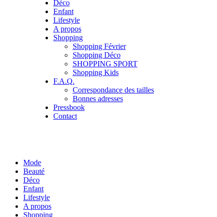
Déco
Enfant
Lifestyle
A propos
Shopping
Shopping Février
Shopping Déco
SHOPPING SPORT
Shopping Kids
F.A.Q.
Correspondance des tailles
Bonnes adresses
Pressbook
Contact
Mode
Beauté
Déco
Enfant
Lifestyle
A propos
Shopping