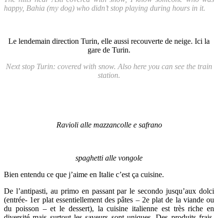
happy, Bahia (my dog) who didn’t stop playing during hours in it.
Le lendemain direction Turin, elle aussi recouverte de neige. Ici la
gare de Turin.
Next stop Turin: covered with snow. Also here you can see the train
station.
Ravioli alle mazzancolle e safrano
spaghetti alle vongole
Bien entendu ce que j’aime en Italie c’est ça cuisine.
De l’antipasti, au primo en passant par le secondo jusqu’aux dolci
(entrée- 1er plat essentiellement des pâtes – 2e plat de la viande ou
du poisson – et le dessert), la cuisine italienne est très riche en
diversité mais surtout les saveurs sont uniques. Des produits frais,