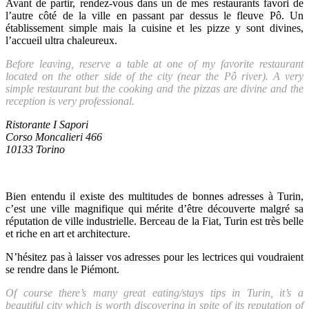
Avant de partir, rendez-vous dans un de mes restaurants favori de
l’autre côté de la ville en passant par dessus le fleuve Pô. Un
établissement simple mais la cuisine et les pizze y sont divines,
l’accueil ultra chaleureux.
Before leaving, reserve a table at one of my favorite restaurant
located on the other side of the city (near the Pô river). A very
simple restaurant but the cooking and the pizzas are divine and the
reception is very professional.
Ristorante I Sapori
Corso Moncalieri 466
10133 Torino
Bien entendu il existe des multitudes de bonnes adresses à Turin,
c’est une ville magnifique qui mérite d’être découverte malgré sa
réputation de ville industrielle. Berceau de la Fiat, Turin est très belle
et riche en art et architecture.
N’hésitez pas à laisser vos adresses pour les lectrices qui voudraient
se rendre dans le Piémont.
Of course there’s many great eating/stays tips in Turin, it’s a
beautiful city which is worth discovering in spite of its reputation of