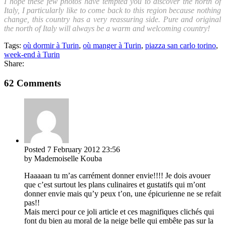
I hope these few photos have tempted you to discover the north of
Italy, I particularly like to come back to this region because nothing
change, this country has a very reassuring side. Pure and original
the north of Italy will always be a warm and welcoming country!
Tags:
où dormir à Turin
,
où manger à Turin
,
piazza san carlo torino
,
week-end à Turin
Share:
62 Comments
Posted
7 February 2012
23:56
by Mademoiselle Kouba
Haaaaan tu m’as carrément donner envie!!!! Je dois avouer
que c’est surtout les plans culinaires et gustatifs qui m’ont
donner envie mais qu’y peux t’on, une épicurienne ne se refait
pas!!
Mais merci pour ce joli article et ces magnifiques clichés qui
font du bien au moral de la neige belle qui embête pas sur la