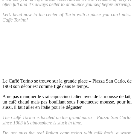
often full and it’s always better to announce yourself before arriving.
Let’s head now to the center of Turin with a place you can’t miss:
Caffè Torino!
Le Caffè Torino se trouve sur la grande place – Piazza San Carlo, de
1903 son décor est comme figé dans le temps.
A ne pas manquer le vrai capuccino italien avec de la mousse de lait,
un café chaud mais pas bouillant sous l’onctueuse mousse, pour lui
aussi, il faut aller en Italie pour le déguster.
The Caffè Torino is located on the grand plaza – Piazza San Carlo,
since 1903 it’s atmosphere is stuck in time.
Do not miss the real Italian cappuccino with milk froth, a warm