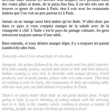
des vraies pâtes al dente, de la pizza fina fina, il est très très rare de
trouver ce genre de cuisine à Paris, rien à voir avec les restaurants
italiens que l’on voit un peu partout ici à Paris.
Jamais on ne mange aussi bien italien qu’en Italie. N’allez donc pas
dans ce pays si vous comptez manger de la salade avec de la
vinaigrette à côté. L’Italie c’est le pays du partage culinaire, les gens
retrouvent toujours autour d’une table.
Bien entendu, si vous désirez manger léger, il y a toujours les panini
(sandwich) ultra frais.
Naturally what I love about Italy it’s the food.
Antipasti, the primo followed by the secondo until the dolci (starter:
first dish usually pastas, second dish meat or fish and then dessert),
Italian cooking is very rich in diversity with unique flavors. Fresh
products, real al dente pastas, pizzas with very slim crusts. This kind
of cooking is rare in Paris, the restaurants in Italy are nothing alike
with the ones you can find almost everywhere in Paris.
There’s no place better than Italy to eat great Italian food. Forget
going to Italy if you’re thinking of eating salads with the dressing
next to it. Italy is the country where cooking is always a matter of
sharing, people are always meeting up around a meal.