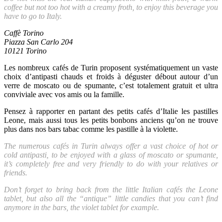
coffee but not too hot with a creamy froth, to enjoy this beverage you
have to go to Italy.
Caffè Torino
Piazza San Carlo 204
10121 Torino
Les nombreux cafés de Turin proposent systématiquement un vaste
choix d’antipasti chauds et froids à déguster débout autour d’un
verre de moscato ou de spumante, c’est totalement gratuit et ultra
conviviale avec vos amis ou la famille.
Pensez à rapporter en partant des petits cafés d’Italie les pastilles
Leone, mais aussi tous les petits bonbons anciens qu’on ne trouve
plus dans nos bars tabac comme les pastille à la violette.
The numerous cafés in Turin always offer a vast choice of hot or
cold antipasti, to be enjoyed with a glass of moscato or spumante,
it’s completely free and very friendly to do with your relatives or
friends.
Don’t forget to bring back from the little Italian cafés the Leone
tablet, but also all the “antique” little candies that you can’t find
anymore in the bars, the violet tablet for example.