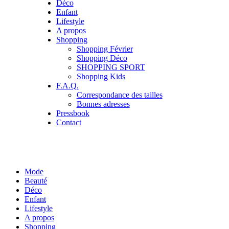
Déco
Enfant
Lifestyle
A propos
Shopping
Shopping Février
Shopping Déco
SHOPPING SPORT
Shopping Kids
F.A.Q.
Correspondance des tailles
Bonnes adresses
Pressbook
Contact
Mode
Beauté
Déco
Enfant
Lifestyle
A propos
Shopping