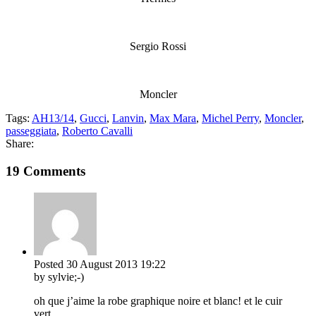
Sergio Rossi
Moncler
Tags:
AH13/14
,
Gucci
,
Lanvin
,
Max Mara
,
Michel Perry
,
Moncler
,
passeggiata
,
Roberto Cavalli
Share:
19 Comments
Posted
30 August 2013
19:22
by sylvie;-)
oh que j’aime la robe graphique noire et blanc! et le cuir
vert…