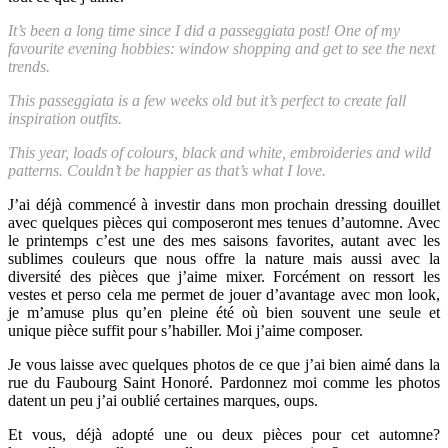
It’s been a long time since I did a passeggiata post! One of my
favourite evening hobbies: window shopping and get to see the next
trends.
This passeggiata is a few weeks old but it’s perfect to create fall
inspiration outfits.
This year, loads of colours, black and white, embroideries and wild
patterns. Couldn’t be happier as that’s what I love.
J’ai déjà commencé à investir dans mon prochain dressing douillet
avec quelques pièces qui composeront mes tenues d’automne. Avec
le printemps c’est une des mes saisons favorites, autant avec les
sublimes couleurs que nous offre la nature mais aussi avec la
diversité des pièces que j’aime mixer. Forcément on ressort les
vestes et perso cela me permet de jouer d’avantage avec mon look,
je m’amuse plus qu’en pleine été où bien souvent une seule et
unique pièce suffit pour s’habiller. Moi j’aime composer.
Je vous laisse avec quelques photos de ce que j’ai bien aimé dans la
rue du Faubourg Saint Honoré. Pardonnez moi comme les photos
datent un peu j’ai oublié certaines marques, oups.
Et vous, déjà adopté une ou deux pièces pour cet automne?