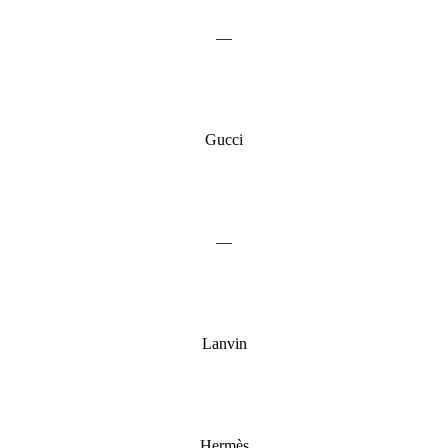
—
Gucci
—
Lanvin
Hermès