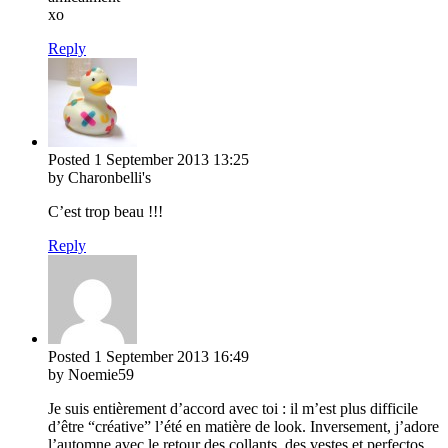
xo
Reply
Posted
1 September 2013
13:25
by Charonbelli's
C’est trop beau !!!
Reply
Posted
1 September 2013
16:49
by Noemie59
Je suis entièrement d’accord avec toi : il m’est plus difficile
d’être “créative” l’été en matière de look. Inversement, j’adore
l’automne avec le retour des collants, des vestes et perfectos,