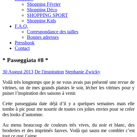
Shopping Février
Shopping Déco
SHOPPING SPORT
Shopping Kids
F.A.Q.
Correspondance des tailles
Bonnes adresses
Pressbook
Contact
* Passeggiata #8 *
30 August 2013
De l'inspiration
Stephanie Zwicky
Voilà très longtemps que je ne vous avais pas présenté une revue de
vitrines, un de mes grands plaisirs le soir, lécher les vitrines pour y
puiser l’inspiration des saisons à venir.
Cette passeggiata date déjà d’il y a quelques semaines mais elle
tombe à pic pour me nourrir de toutes ces jolies envies pour se créer
des looks d’automne.
Au menu beaucoup de couleurs très vives, du noir et blanc, des
broderies et des imprimés fauves. Voilà qui saura me combler c’est
tout ce que j’aime.