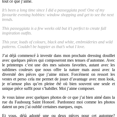
tout ce que j’aime.
It’s been a long time since I did a passeggiata post! One of my
favourite evening hobbies: window shopping and get to see the next
trends.
This passeggiata is a few weeks old but it’s perfect to create fall
inspiration outfits.
This year, loads of colours, black and white, embroideries and wild
patterns. Couldn’t be happier as that’s what I love.
J’ai déjà commencé à investir dans mon prochain dressing douillet
avec quelques pièces qui composeront mes tenues d’automne. Avec
le printemps c’est une des mes saisons favorites, autant avec les
sublimes couleurs que nous offre la nature mais aussi avec la
diversité des pièces que j’aime mixer. Forcément on ressort les
vestes et perso cela me permet de jouer d’avantage avec mon look,
je m’amuse plus qu’en pleine été où bien souvent une seule et
unique pièce suffit pour s’habiller. Moi j’aime composer.
Je vous laisse avec quelques photos de ce que j’ai bien aimé dans la
rue du Faubourg Saint Honoré. Pardonnez moi comme les photos
datent un peu j’ai oublié certaines marques, oups.
Et vous, déjà adopté une ou deux pièces pour cet automne?