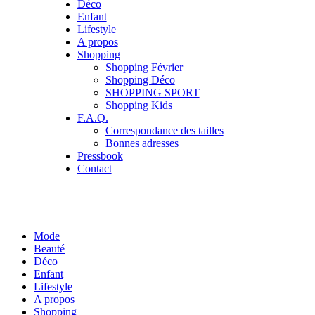
Déco
Enfant
Lifestyle
A propos
Shopping
Shopping Février
Shopping Déco
SHOPPING SPORT
Shopping Kids
F.A.Q.
Correspondance des tailles
Bonnes adresses
Pressbook
Contact
Mode
Beauté
Déco
Enfant
Lifestyle
A propos
Shopping