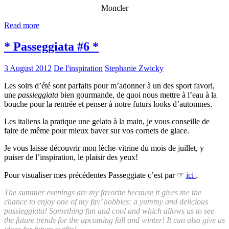
Moncler
Read more
* Passeggiata #6 *
3 August 2012
De l'inspiration
Stephanie Zwicky
Les soirs d’été sont parfaits pour m’adonner à un des sport favori,
une
passieggiata
bien gourmande, de quoi nous mettre à l’eau à la
bouche pour la rentrée et penser à notre futurs looks d’automnes.
Les italiens la pratique une gelato à la main, je vous conseille de
faire de même pour mieux baver sur vos cornets de glace.
Je vous laisse découvrir mon lèche-vitrine du mois de juillet, y
puiser de l’inspiration, le plaisir des yeux!
Pour visualiser mes précédentes Passeggiate c’est par ☞
ici
.
The summer evenings are my favorite because it gives me the
chance to enjoy one of my fav’ hobbies: a yummy and delicious
passieggiata! Something fun and cool and which allows us to see
the future trends for the upcoming fall and winter! It can also give us