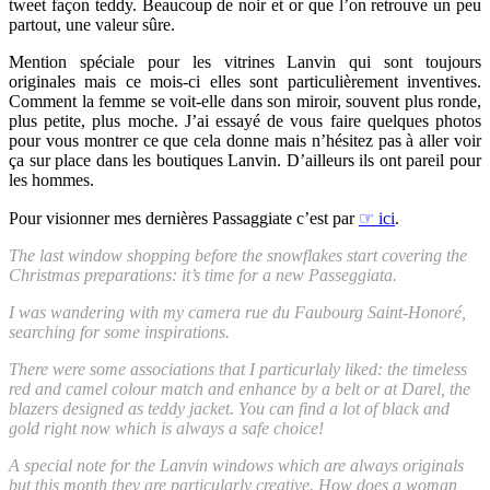
tweet façon teddy. Beaucoup de noir et or que l’on retrouve un peu
partout, une valeur sûre.
Mention spéciale pour les vitrines Lanvin qui sont toujours
originales mais ce mois-ci elles sont particulièrement inventives.
Comment la femme se voit-elle dans son miroir, souvent plus ronde,
plus petite, plus moche. J’ai essayé de vous faire quelques photos
pour vous montrer ce que cela donne mais n’hésitez pas à aller voir
ça sur place dans les boutiques Lanvin. D’ailleurs ils ont pareil pour
les hommes.
Pour visionner mes dernières Passaggiate c’est par
☞ ici
.
The last window shopping before the snowflakes start covering the
Christmas preparations: it’s time for a new Passeggiata.
I was wandering with my camera rue du Faubourg Saint-Honoré,
searching for some inspirations.
There were some associations that I particurlaly liked: the timeless
red and camel colour match and enhance by a belt or at Darel, the
blazers designed as teddy jacket. You can find a lot of black and
gold right now which is always a safe choice!
A special note for the Lanvin windows which are always originals
but this month they are particularly creative. How does a woman