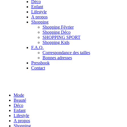
Déco
Enfant
Lifestyle
A propos
Shopping
Shopping Février
Shopping Déco
SHOPPING SPORT
Shopping Kids
F.A.Q.
Correspondance des tailles
Bonnes adresses
Pressbook
Contact
Mode
Beauté
Déco
Enfant
Lifestyle
A propos
Shopping