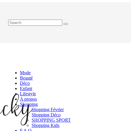
Mode
Beauté
Déco
Enfant
Lifestyle
A propos
Shopping
Shopping Février
Shopping Déco
SHOPPING SPORT
Shopping Kids
F.A.Q.