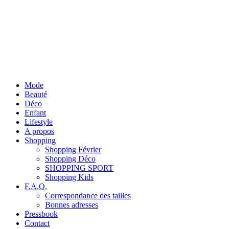
Mode
Beauté
Déco
Enfant
Lifestyle
A propos
Shopping
Shopping Février
Shopping Déco
SHOPPING SPORT
Shopping Kids
F.A.Q.
Correspondance des tailles
Bonnes adresses
Pressbook
Contact