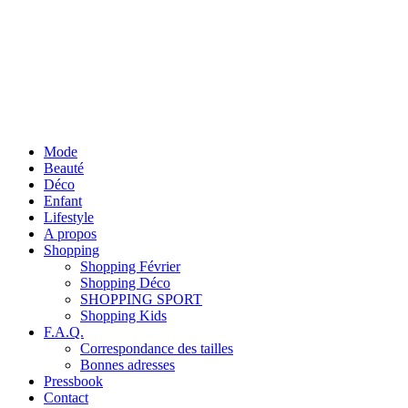
Mode
Beauté
Déco
Enfant
Lifestyle
A propos
Shopping
Shopping Février
Shopping Déco
SHOPPING SPORT
Shopping Kids
F.A.Q.
Correspondance des tailles
Bonnes adresses
Pressbook
Contact