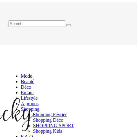
Mode
Beauté
Déco
Enfant
Lifestyle
A propos
Shopping
Shopping Février
Shopping Déco
SHOPPING SPORT
Shopping Kids
F.A.Q.