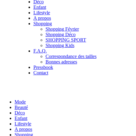
Déco
Enfant
Lifestyle
A propos
Shopping
Shopping Février
Shopping Déco
SHOPPING SPORT
Shopping Kids
F.A.Q.
Correspondance des tailles
Bonnes adresses
Pressbook
Contact
Mode
Beauté
Déco
Enfant
Lifestyle
A propos
Shopping