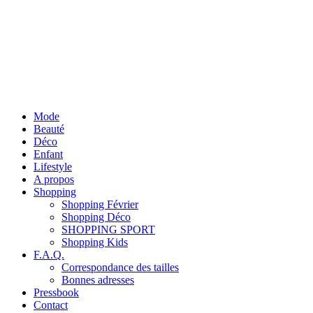
Mode
Beauté
Déco
Enfant
Lifestyle
A propos
Shopping
Shopping Février
Shopping Déco
SHOPPING SPORT
Shopping Kids
F.A.Q.
Correspondance des tailles
Bonnes adresses
Pressbook
Contact