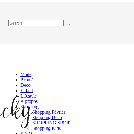
Mode
Beauté
Déco
Enfant
Lifestyle
A propos
Shopping
Shopping Février
Shopping Déco
SHOPPING SPORT
Shopping Kids
F.A.Q.