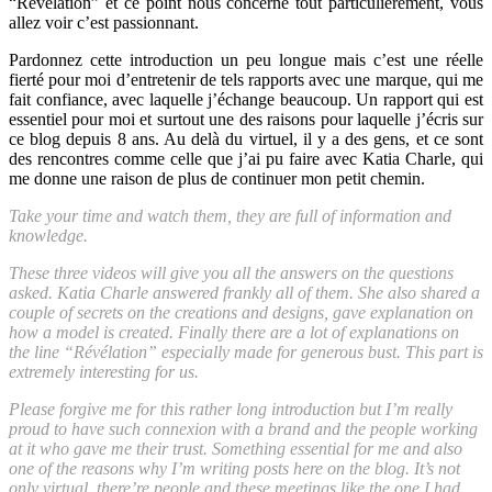
“Révélation” et ce point nous concerne tout particulièrement, vous
allez voir c’est passionnant.
Pardonnez cette introduction un peu longue mais c’est une réelle
fierté pour moi d’entretenir de tels rapports avec une marque, qui me
fait confiance, avec laquelle j’échange beaucoup. Un rapport qui est
essentiel pour moi et surtout une des raisons pour laquelle j’écris sur
ce blog depuis 8 ans. Au delà du virtuel, il y a des gens, et ce sont
des rencontres comme celle que j’ai pu faire avec Katia Charle, qui
me donne une raison de plus de continuer mon petit chemin.
Take your time and watch them, they are full of information and
knowledge.
These three videos will give you all the answers on the questions
asked. Katia Charle answered frankly all of them. She also shared a
couple of secrets on the creations and designs, gave explanation on
how a model is created. Finally there are a lot of explanations on
the line “Révélation” especially made for generous bust. This part is
extremely interesting for us.
Please forgive me for this rather long introduction but I’m really
proud to have such connexion with a brand and the people working
at it who gave me their trust. Something essential for me and also
one of the reasons why I’m writing posts here on the blog. It’s not
only virtual, there’re people and these meetings like the one I had