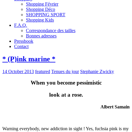
Shopping Février
Shopping Déco
SHOPPING SPORT
Shopping Kids
F.A.Q.
Correspondance des tailles
Bonnes adresses
Pressbook
Contact
* (P)ink marine *
14 October 2013
featured
Tenues du jour
Stephanie Zwicky
When you become pessimistic
look at a rose.
Albert Samain
Warning everybody, new addiction in sight ! Yes, fuchsia pink is my