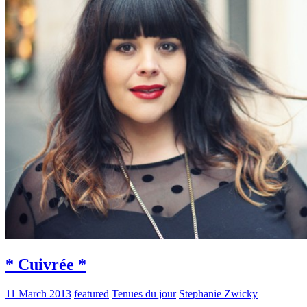
* Cuivrée *
11 March 2013
featured
Tenues du jour
Stephanie Zwicky