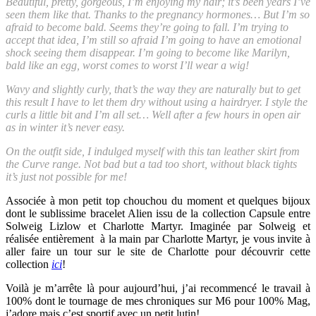
Beautiful, pretty, gorgeous, I’m enjoying my hair; it’s been years I’ve
seen them like that. Thanks to the pregnancy hormones… But I’m so
afraid to become bald. Seems they’re going to fall. I’m trying to
accept that idea, I’m still so afraid I’m going to have an emotional
shock seeing them disappear. I’m going to become like Marilyn,
bald like an egg, worst comes to worst I’ll wear a wig!
Wavy and slightly curly, that’s the way they are naturally but to get
this result I have to let them dry without using a hairdryer. I style the
curls a little bit and I’m all set… Well after a few hours in open air
as in winter it’s never easy.
On the outfit side, I indulged myself with this tan leather skirt from
the Curve range. Not bad but a tad too short, without black tights
it’s just not possible for me!
Associée à mon petit top chouchou du moment et quelques bijoux
dont le sublissime bracelet Alien issu de la collection Capsule entre
Solweig Lizlow et Charlotte Martyr. Imaginée par Solweig et
réalisée entièrement à la main par Charlotte Martyr, je vous invite à
aller faire un tour sur le site de Charlotte pour découvrir cette
collection
ici
!
Voilà je m’arrête là pour aujourd’hui, j’ai recommencé le travail à
100% dont le tournage de mes chroniques sur M6 pour 100% Mag,
j’adore mais c’est sportif avec un petit lutin!