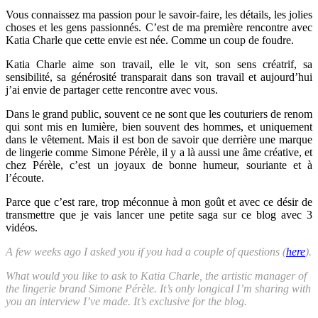
Vous connaissez ma passion pour le savoir-faire, les détails, les jolies
choses et les gens passionnés. C’est de ma première rencontre avec
Katia Charle que cette envie est née. Comme un coup de foudre.
Katia Charle aime son travail, elle le vit, son sens créatrif, sa
sensibilité, sa générosité transparait dans son travail et aujourd’hui
j’ai envie de partager cette rencontre avec vous.
Dans le grand public, souvent ce ne sont que les couturiers de renom
qui sont mis en lumière, bien souvent des hommes, et uniquement
dans le vêtement. Mais il est bon de savoir que derrière une marque
de lingerie comme Simone Pérèle, il y a là aussi une âme créative, et
chez Pérèle, c’est un joyaux de bonne humeur, souriante et à
l’écoute.
Parce que c’est rare, trop méconnue à mon goût et avec ce désir de
transmettre que je vais lancer une petite saga sur ce blog avec 3
vidéos.
A few weeks ago I asked you if you had a couple of questions (
here
).
What would you like to ask to Katia Charle, the artistic manager of
the lingerie brand Simone Pérèle. It’s only longical I’m sharing with
you an interview I’ve made. It’s exclusive for the blog.