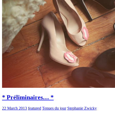
* Préliminaires… *
22 March 2013
featured
Tenues du jour
Stephanie Zwicky