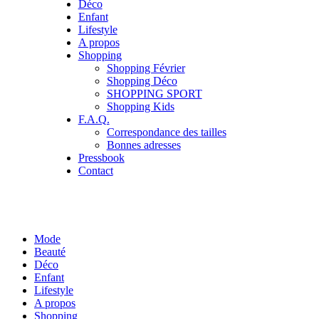
Déco
Enfant
Lifestyle
A propos
Shopping
Shopping Février
Shopping Déco
SHOPPING SPORT
Shopping Kids
F.A.Q.
Correspondance des tailles
Bonnes adresses
Pressbook
Contact
Mode
Beauté
Déco
Enfant
Lifestyle
A propos
Shopping