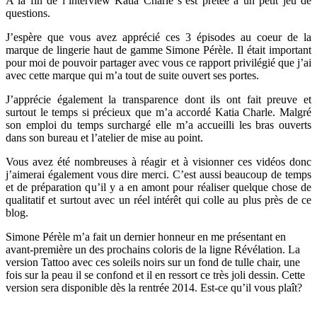
A la fin de l’interview Katia Charle s’est prêtée à un petit jeu de
questions.
J’espère que vous avez apprécié ces 3 épisodes au coeur de la
marque de lingerie haut de gamme Simone Pérèle. Il était important
pour moi de pouvoir partager avec vous ce rapport privilégié que j’ai
avec cette marque qui m’a tout de suite ouvert ses portes.
J’apprécie également la transparence dont ils ont fait preuve et
surtout le temps si précieux que m’a accordé Katia Charle. Malgré
son emploi du temps surchargé elle m’a accueilli les bras ouverts
dans son bureau et l’atelier de mise au point.
Vous avez été nombreuses à réagir et à visionner ces vidéos donc
j’aimerai également vous dire merci. C’est aussi beaucoup de temps
et de préparation qu’il y a en amont pour réaliser quelque chose de
qualitatif et surtout avec un réel intérêt qui colle au plus près de ce
blog.
Simone Pérèle m’a fait un dernier honneur en me présentant en
avant-première un des prochains coloris de la ligne Révélation. La
version Tattoo avec ces soleils noirs sur un fond de tulle chair, une
fois sur la peau il se confond et il en ressort ce très joli dessin. Cette
version sera disponible dès la rentrée 2014. Est-ce qu’il vous plaît?