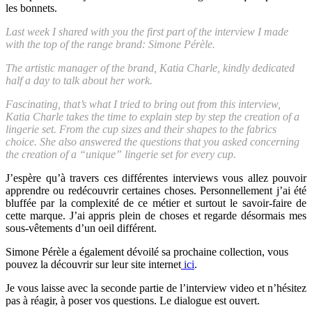
les bonnets.
Last week I shared with you the first part of the interview I made
with the top of the range brand: Simone Pérèle.
The artistic manager of the brand, Katia Charle, kindly dedicated
half a day to talk about her work.
Fascinating, that’s what I tried to bring out from this interview,
Katia Charle takes the time to explain step by step the creation of a
lingerie set. From the cup sizes and their shapes to the fabrics
choice. She also answered the questions that you asked concerning
the creation of a “unique” lingerie set for every cup.
J’espère qu’à travers ces différentes interviews vous allez pouvoir
apprendre ou redécouvrir certaines choses. Personnellement j’ai été
bluffée par la complexité de ce métier et surtout le savoir-faire de
cette marque. J’ai appris plein de choses et regarde désormais mes
sous-vêtements d’un oeil différent.
Simone Pérèle a également dévoilé sa prochaine collection, vous
pouvez la découvrir sur leur site internet
ici
.
Je vous laisse avec la seconde partie de l’interview video et n’hésitez
pas à réagir, à poser vos questions. Le dialogue est ouvert.