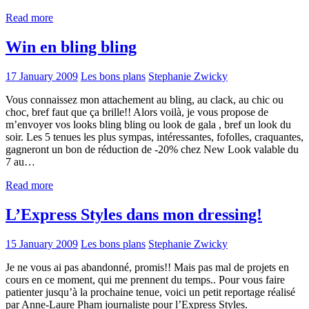
Read more
Win en bling bling
17 January 2009
Les bons plans
Stephanie Zwicky
Vous connaissez mon attachement au bling, au clack, au chic ou
choc, bref faut que ça brille!! Alors voilà, je vous propose de
m’envoyer vos looks bling bling ou look de gala , bref un look du
soir. Les 5 tenues les plus sympas, intéressantes, fofolles, craquantes,
gagneront un bon de réduction de -20% chez New Look valable du
7 au…
Read more
L’Express Styles dans mon dressing!
15 January 2009
Les bons plans
Stephanie Zwicky
Je ne vous ai pas abandonné, promis!! Mais pas mal de projets en
cours en ce moment, qui me prennent du temps.. Pour vous faire
patienter jusqu’à la prochaine tenue, voici un petit reportage réalisé
par Anne-Laure Pham journaliste pour l’Express Styles.