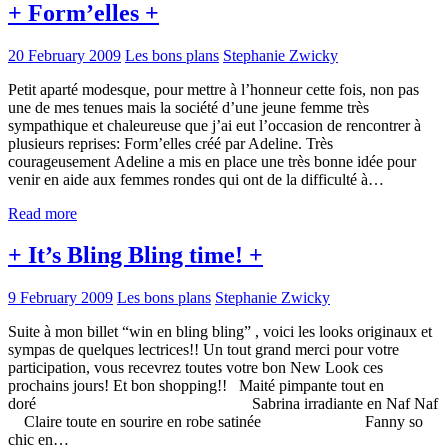
+ Form’elles +
20 February 2009
Les bons plans
Stephanie Zwicky
Petit aparté modesque, pour mettre à l’honneur cette fois, non pas
une de mes tenues mais la société d’une jeune femme très
sympathique et chaleureuse que j’ai eut l’occasion de rencontrer à
plusieurs reprises: Form’elles créé par Adeline. Très
courageusement Adeline a mis en place une très bonne idée pour
venir en aide aux femmes rondes qui ont de la difficulté à…
Read more
+ It’s Bling Bling time! +
9 February 2009
Les bons plans
Stephanie Zwicky
Suite à mon billet “win en bling bling” , voici les looks originaux et
sympas de quelques lectrices!! Un tout grand merci pour votre
participation, vous recevrez toutes votre bon New Look ces
prochains jours! Et bon shopping!! Maité pimpante tout en
doré Sabrina irradiante en Naf Naf
Claire toute en sourire en robe satinée Fanny so
chic en…