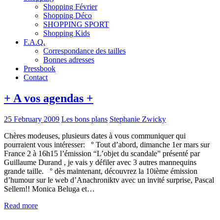
Shopping Février
Shopping Déco
SHOPPING SPORT
Shopping Kids
F.A.Q.
Correspondance des tailles
Bonnes adresses
Pressbook
Contact
+ A vos agendas +
25 February 2009
Les bons plans
Stephanie Zwicky
Chères modeuses, plusieurs dates à vous communiquer qui
pourraient vous intéresser: ° Tout d’abord, dimanche 1er mars sur
France 2 à 16h15 l’émission “L’objet du scandale” présenté par
Guillaume Durand , je vais y défiler avec 3 autres mannequins
grande taille. ° dès maintenant, découvrez la 10ième émission
d’humour sur le web d’Anachroniktv avec un invité surprise, Pascal
Sellem!! Monica Beluga et…
Read more