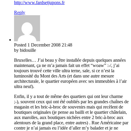
http://www.fardsetjupons.fr
Reply
Posted
1 December 2008
21:48
by bidouille
Bruxelles… J’ai beau y être installée depuis quelques années
maintenant, ça ne m’a jamais fait un effet “woaw” :-/, j’ai
toujours trouvé cette ville ultra terne, sale, si ce n’est la
luminosité du Mont des Arts (et dans une autre mesure
architecturale, le quartier européen avec ses immeubles à l’air
ultra neuf).
Enfin, il y a tout de même des quartiers qui ont leur charme
;-), souvent ceux qui ont été oubliés par les grandes chaînes de
magasin et les bric-à-broc de souvenirs mais qui recèlent de
boutiques originales (je pense au bailli et le quartier châtelain,
aux marolles, aux boutiques nichées entre 2 bric-à-broc aux
alentours de la grand place, entre autres) . Rue Américaine par
contre je n’ai jamais eu l’idée d’aller m’y balader et je ne