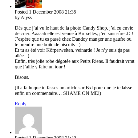
Posted
1 December 2008
21:35
by Alyss
Dès que j’ai vu le haut de la photo Candy Shop, j’ai eu envie
de crier: Aaaaah elle est venue à Bruxelles, j’en suis sûre :D !
J’espère que tu es passé chez Dandoy manger une gaufre ou
te prendre une boite de biscuits =).
Et tu as été voir Körperwelten, veinarde ! Je n’y suis tjs pas
allée =(.
Enfin, très jolie robe dégotée aux Petits Riens. Il faudrait vrmt
que j’aille y faire un tour !
Bisous.
(Il a fallu que tu fasses un article sur Bxl pour que je te laisse
enfin un commentaire… SHAME ON ME!)
Reply
Posted
1 December 2008
21:40