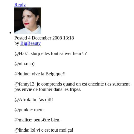
Reply
Posted
4 December 2008
13:18
by
BigBeauty
@Hak’: slurp elles font saliver hein?!?
@nina: :o)
@lutine: vive la Belgique!!
@fanny13: je comprends quand on est enceinte t as surement
pas envie de fouiner dans les fripes.
@Afrok: tu l’as dit!!
@punkie: merci
@malice: peut-être bien..
@linda: lol vi c est tout moi ça!