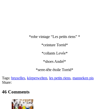
*robe vintage “Les petits riens” *
*ceinture Torrid*
*collants Levée*
*shoes André*
*serre-tête étoile Torrid*
Tags:
bruxelles
,
körperwelten
,
les petits riens
,
manneken pis
Share:
46 Comments