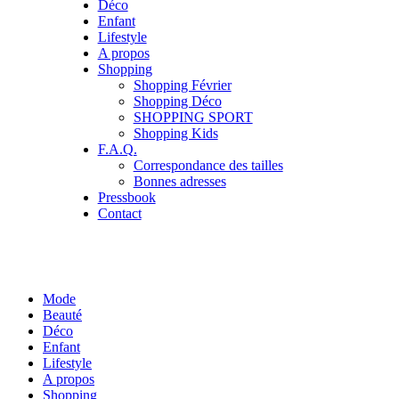
Déco
Enfant
Lifestyle
A propos
Shopping
Shopping Février
Shopping Déco
SHOPPING SPORT
Shopping Kids
F.A.Q.
Correspondance des tailles
Bonnes adresses
Pressbook
Contact
Mode
Beauté
Déco
Enfant
Lifestyle
A propos
Shopping