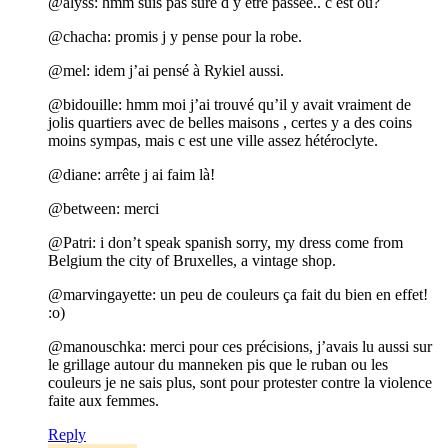
@alyss: hmm suis pas sûre d y être passée.. c est où?
@chacha: promis j y pense pour la robe.
@mel: idem j’ai pensé à Rykiel aussi.
@bidouille: hmm moi j’ai trouvé qu’il y avait vraiment de
jolis quartiers avec de belles maisons , certes y a des coins
moins sympas, mais c est une ville assez hétéroclyte.
@diane: arrête j ai faim là!
@between: merci
@Patri: i don’t speak spanish sorry, my dress come from
Belgium the city of Bruxelles, a vintage shop.
@marvingayette: un peu de couleurs ça fait du bien en effet!
:o)
@manouschka: merci pour ces précisions, j’avais lu aussi sur
le grillage autour du manneken pis que le ruban ou les
couleurs je ne sais plus, sont pour protester contre la violence
faite aux femmes.
Reply