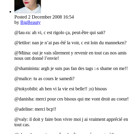
Posted
2 December 2008
16:54
by
BigBeauty
@lau-ra: ah vi, c est rigolo ça, peut-être qui sait?
@letilor: nan je n’ai pas été la voir, c est loin du manneken?
@Miina: oui je vais sûrement y revenir en tout cas nos amis
nous ont donné l’envie!
@shaminista: argh je suis pas fan des tags :-s shame on me!!
@malice: tu as cours le samedi?
@tokyobibi: ah ben vi la vie est belle!! ;o) bisous
@danisha: merci pour ces bisous qui me vont droit au coeur!
@adeline: merci bcp!!
@valy: il doit y faire bon vivre moi j ai vraiment apprécié en
tout cas.