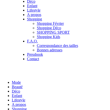
Déco
Enfant
Lifestyle
A propos
Shopping
Shopping Février
Shopping Déco
SHOPPING SPORT
Shopping Kids
F.A.Q.
Correspondance des tailles
Bonnes adresses
Pressbook
Contact
Mode
Beauté
Déco
Enfant
Lifestyle
A propos
Shopping