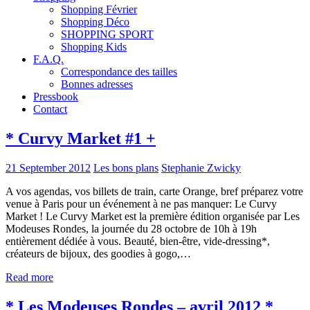
Shopping Février
Shopping Déco
SHOPPING SPORT
Shopping Kids
F.A.Q.
Correspondance des tailles
Bonnes adresses
Pressbook
Contact
* Curvy Market #1 +
21 September 2012
Les bons plans
Stephanie Zwicky
A vos agendas, vos billets de train, carte Orange, bref préparez votre
venue à Paris pour un événement à ne pas manquer: Le Curvy
Market ! Le Curvy Market est la première édition organisée par Les
Modeuses Rondes, la journée du 28 octobre de 10h à 19h
entièrement dédiée à vous. Beauté, bien-être, vide-dressing*,
créateurs de bijoux, des goodies à gogo,…
Read more
* Les Modeuses Rondes – avril 2012 *