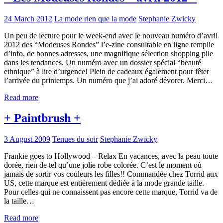
24 March 2012
La mode rien que la mode
Stephanie Zwicky
Un peu de lecture pour le week-end avec le nouveau numéro d’avril
2012 des “Modeuses Rondes” l’e-zine consultable en ligne remplie
d’info, de bonnes adresses, une magnifique sélection shopping pile
dans les tendances. Un numéro avec un dossier spécial “beauté
ethnique” à lire d’urgence! Plein de cadeaux également pour fêter
l’arrivée du printemps. Un numéro que j’ai adoré dévorer. Merci…
Read more
+ Paintbrush +
3 August 2009
Tenues du soir
Stephanie Zwicky
Frankie goes to Hollywood – Relax En vacances, avec la peau toute
dorée, rien de tel qu’une jolie robe colorée. C’est le moment où
jamais de sortir vos couleurs les filles!! Commandée chez Torrid aux
US, cette marque est entièrement dédiée à la mode grande taille.
Pour celles qui ne connaissent pas encore cette marque, Torrid va de
la taille…
Read more