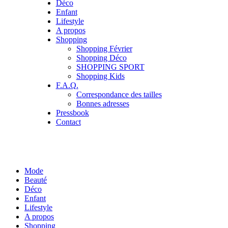
Déco
Enfant
Lifestyle
A propos
Shopping
Shopping Février
Shopping Déco
SHOPPING SPORT
Shopping Kids
F.A.Q.
Correspondance des tailles
Bonnes adresses
Pressbook
Contact
Mode
Beauté
Déco
Enfant
Lifestyle
A propos
Shopping