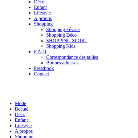
Déco
Enfant
Lifestyle
A propos
Shopping
Shopping Février
Shopping Déco
SHOPPING SPORT
Shopping Kids
F.A.Q.
Correspondance des tailles
Bonnes adresses
Pressbook
Contact
Mode
Beauté
Déco
Enfant
Lifestyle
A propos
Shopping