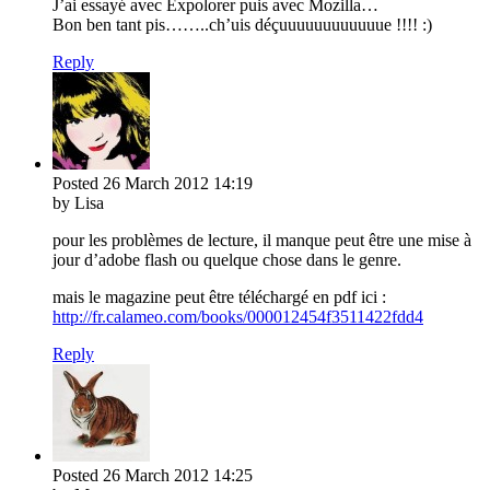
J’ai essayé avec Expolorer puis avec Mozilla…
Bon ben tant pis……..ch’uis déçuuuuuuuuuuuue !!!! :)
Reply
Posted
26 March 2012
14:19
by Lisa
pour les problèmes de lecture, il manque peut être une mise à
jour d’adobe flash ou quelque chose dans le genre.
mais le magazine peut être téléchargé en pdf ici :
http://fr.calameo.com/books/000012454f3511422fdd4
Reply
Posted
26 March 2012
14:25