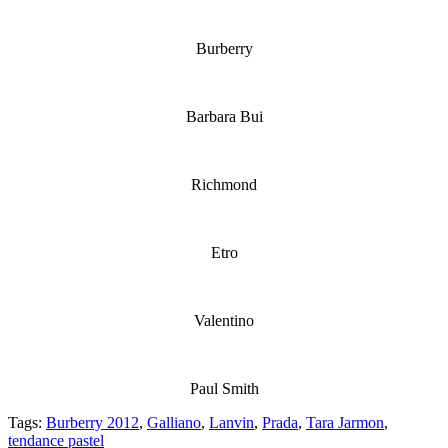
Burberry
Barbara Bui
Richmond
Etro
Valentino
Paul Smith
Tags:
Burberry 2012
,
Galliano
,
Lanvin
,
Prada
,
Tara Jarmon
,
tendance pastel