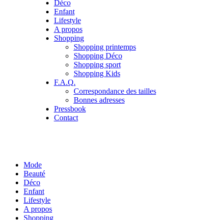
Déco
Enfant
Lifestyle
A propos
Shopping
Shopping printemps
Shopping Déco
Shopping sport
Shopping Kids
F.A.Q.
Correspondance des tailles
Bonnes adresses
Pressbook
Contact
Mode
Beauté
Déco
Enfant
Lifestyle
A propos
Shopping