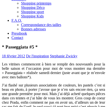
Shopping printemps
Shopping Déco
Shopping sport
Shopping Kids
F.A.Q.
Correspondance des tailles
Bonnes adresses
Pressbook
Contact
* Passeggiata #5 *
18 février 2012
De l'inspiration
Stephanie Zwicky
Les vitrines commencent à bien se remplir des nouveautés pour la
belle saison et l’occasion pour moi de vous montrer ma dernière
« Passeggiata » réalisée samedi dernier (juste avant que je m’envole
avec mes ballons*).
J’ai flashé sur plusieurs associations de couleurs, les pastels c’est si
beau en photo, à porter j’avoue que je n’en sais encore rien, ça sera
une grande première pour moi. Mais j’ai déjà acheté quelques pièces
dans ces teintes et j’ai hâte de vous les montrer. Gros coup de coeur
chez Prada, enfin comment ne pas en avoir un, d’ailleurs un de leur
sac me fait de l’oeil, le seul souci (
à part leur prix
) c’est réussir à me