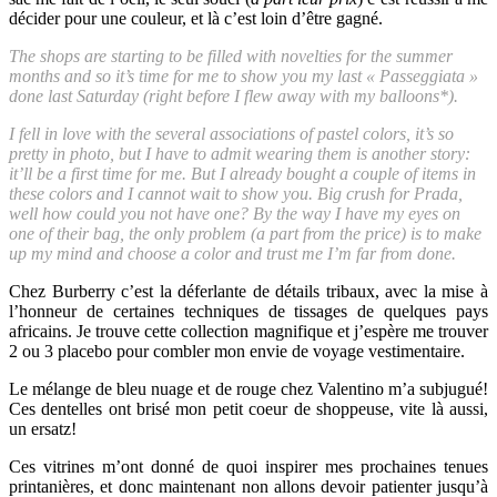
décider pour une couleur, et là c’est loin d’être gagné.
The shops are starting to be filled with novelties for the summer
months and so it’s time for me to show you my last « Passeggiata »
done last Saturday (right before I flew away with my balloons*).
I fell in love with the several associations of pastel colors, it’s so
pretty in photo, but I have to admit wearing them is another story:
it’ll be a first time for me. But I already bought a couple of items in
these colors and I cannot wait to show you. Big crush for Prada,
well how could you not have one? By the way I have my eyes on
one of their bag, the only problem (a part from the price) is to make
up my mind and choose a color and trust me I’m far from done.
Chez Burberry c’est la déferlante de détails tribaux, avec la mise à
l’honneur de certaines techniques de tissages de quelques pays
africains. Je trouve cette collection magnifique et j’espère me trouver
2 ou 3 placebo pour combler mon envie de voyage vestimentaire.
Le mélange de bleu nuage et de rouge chez Valentino m’a subjugué!
Ces dentelles ont brisé mon petit coeur de shoppeuse, vite là aussi,
un ersatz!
Ces vitrines m’ont donné de quoi inspirer mes prochaines tenues
printanières, et donc maintenant non allons devoir patienter jusqu’à