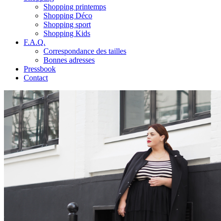
Shopping printemps
Shopping Déco
Shopping sport
Shopping Kids
F.A.Q.
Correspondance des tailles
Bonnes adresses
Pressbook
Contact