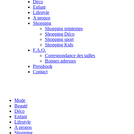
Déco
Enfant
Lifestyle
A propos
Shopping
Shopping printemps
Shopping Déco
Shopping sport
Shopping Kids
F.A.Q.
Correspondance des tailles
Bonnes adresses
Pressbook
Contact
Mode
Beauté
Déco
Enfant
Lifestyle
A propos
Shopping