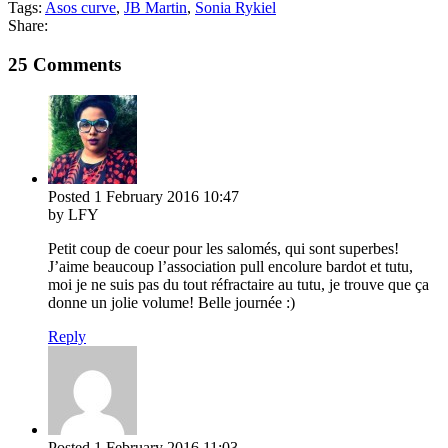
Tags:
Asos curve
,
JB Martin
,
Sonia Rykiel
Share:
25 Comments
Posted
1 February 2016
10:47
by LFY
Petit coup de coeur pour les salomés, qui sont superbes!
J’aime beaucoup l’association pull encolure bardot et tutu,
moi je ne suis pas du tout réfractaire au tutu, je trouve que ça
donne un jolie volume! Belle journée :)
Reply
Posted
1 February 2016
11:03