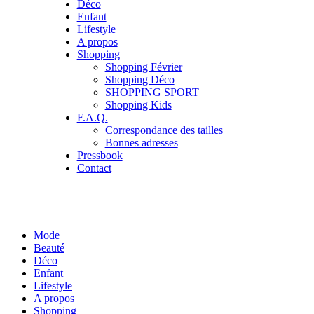
Déco
Enfant
Lifestyle
A propos
Shopping
Shopping Février
Shopping Déco
SHOPPING SPORT
Shopping Kids
F.A.Q.
Correspondance des tailles
Bonnes adresses
Pressbook
Contact
Mode
Beauté
Déco
Enfant
Lifestyle
A propos
Shopping