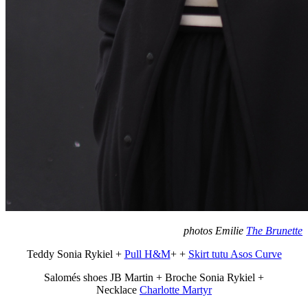
photos Emilie
The Brunette
Teddy Sonia Rykiel +
Pull H&M
+ +
Skirt tutu Asos Curve
Salomés shoes JB Martin + Broche Sonia Rykiel +
Necklace
Charlotte Martyr