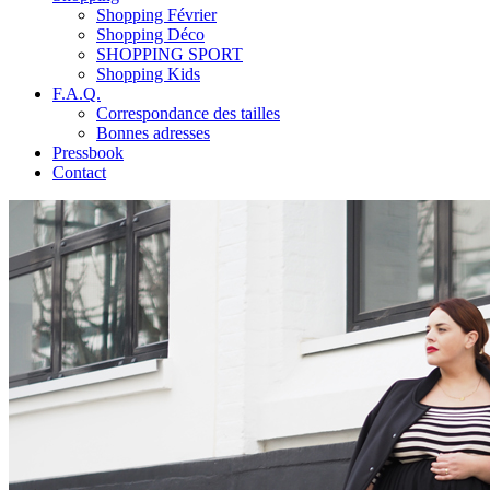
Shopping Février
Shopping Déco
SHOPPING SPORT
Shopping Kids
F.A.Q.
Correspondance des tailles
Bonnes adresses
Pressbook
Contact