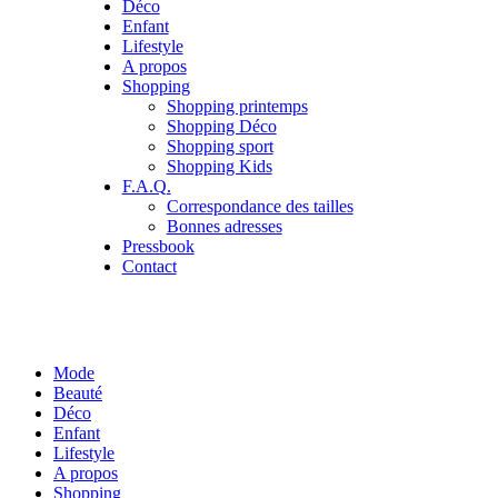
Déco
Enfant
Lifestyle
A propos
Shopping
Shopping printemps
Shopping Déco
Shopping sport
Shopping Kids
F.A.Q.
Correspondance des tailles
Bonnes adresses
Pressbook
Contact
Mode
Beauté
Déco
Enfant
Lifestyle
A propos
Shopping