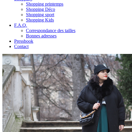
Shopping printemps
Shopping Déco
Shopping sport
Shopping Kids
F.A.Q.
Correspondance des tailles
Bonnes adresses
Pressbook
Contact