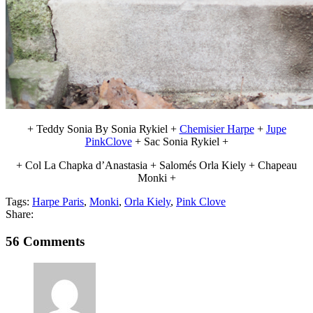
+ Teddy Sonia By Sonia Rykiel +
Chemisier Harpe
+
Jupe
PinkClove
+ Sac Sonia Rykiel +
+ Col La Chapka d’Anastasia + Salomés Orla Kiely + Chapeau
Monki +
Tags:
Harpe Paris
,
Monki
,
Orla Kiely
,
Pink Clove
Share:
56 Comments