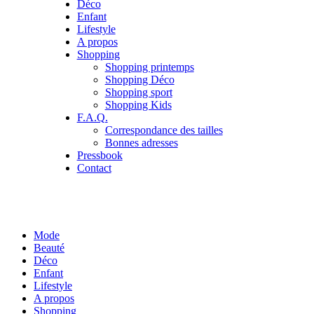
Déco
Enfant
Lifestyle
A propos
Shopping
Shopping printemps
Shopping Déco
Shopping sport
Shopping Kids
F.A.Q.
Correspondance des tailles
Bonnes adresses
Pressbook
Contact
Mode
Beauté
Déco
Enfant
Lifestyle
A propos
Shopping