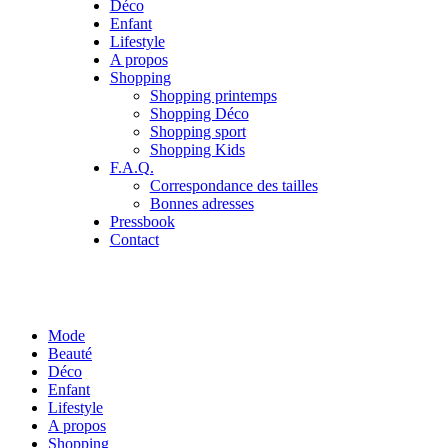
Déco
Enfant
Lifestyle
A propos
Shopping
Shopping printemps
Shopping Déco
Shopping sport
Shopping Kids
F.A.Q.
Correspondance des tailles
Bonnes adresses
Pressbook
Contact
Mode
Beauté
Déco
Enfant
Lifestyle
A propos
Shopping