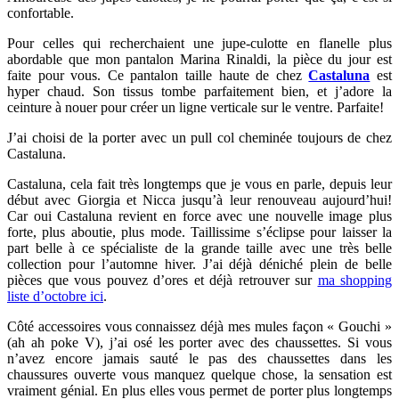
confortable.
Pour celles qui recherchaient une jupe-culotte en flanelle
plus
abordable que mon pantalon Marina Rinaldi, la pièce du jour est
faite pour vous. Ce pantalon taille haute de chez
Castaluna
est
hyper chaud. Son tissus tombe parfaitement bien, et j’adore la
ceinture à nouer pour créer un ligne verticale sur le ventre. Parfaite!
J’ai choisi de la porter avec un pull col cheminée toujours de chez
Castaluna.
Castaluna, cela fait très longtemps que je vous en parle, depuis leur
début avec Giorgia et Nicca jusqu’à leur renouveau aujourd’hui!
Car oui Castaluna revient en force avec une nouvelle image plus
forte, plus aboutie, plus mode. Taillissime s’éclipse pour laisser la
part belle à ce spécialiste de la grande taille avec une très belle
collection pour l’automne hiver. J’ai déjà déniché plein de belle
pièces que vous pouvez d’ores et déjà retrouver sur
ma shopping
liste d’octobre ici
.
Côté accessoires vous connaissez déjà mes mules façon « Gouchi »
(ah ah poke V), j’ai osé les porter avec des chaussettes. Si vous
n’avez encore jamais sauté le pas des chaussettes dans les
chaussures ouverte vous manquez quelque chose, la sensation est
vraiment génial. En plus elles vous permet de porter plus longtemps