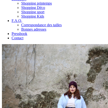
Shopping printemps
Shopping Déco
Shopping sport
Shopping Kids
F.A.Q.
Correspondance des tailles
Bonnes adresses
Pressbook
Contact