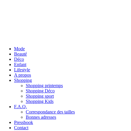
Mode
Beauté
Déco
Enfant
Lifestyle
A propos
Shopping
Shopping printemps
Shopping Déco
Shopping sport
Shopping Kids
F.A.Q.
Correspondance des tailles
Bonnes adresses
Pressbook
Contact