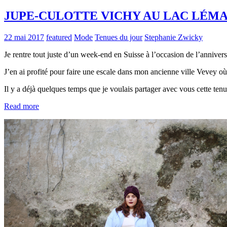
JUPE-CULOTTE VICHY AU LAC LÉM
22 mai 2017
featured
Mode
Tenues du jour
Stephanie Zwicky
Je rentre tout juste d’un week-end en Suisse à l’occasion de l’anniver
J’en ai profité pour faire une escale dans mon ancienne ville Vevey où 
Il y a déjà quelques temps que je voulais partager avec vous cette ten
Read more