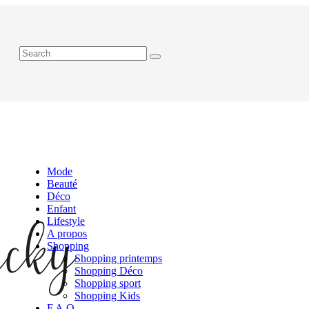
Mode
Beauté
Déco
Enfant
Lifestyle
A propos
Shopping
Shopping printemps
Shopping Déco
Shopping sport
Shopping Kids
F.A.Q.