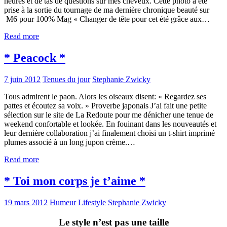
heures et de tas de questions sur mes cheveux. Cette photo a été
prise à la sortie du tournage de ma dernière chronique beauté sur
M6 pour 100% Mag « Changer de tête pour cet été grâce aux…
Read more
* Peacock *
7 juin 2012
Tenues du jour
Stephanie Zwicky
Tous admirent le paon. Alors les oiseaux disent: « Regardez ses
pattes et écoutez sa voix. » Proverbe japonais J’ai fait une petite
sélection sur le site de La Redoute pour me dénicher une tenue de
weekend confortable et lookée. En fouinant dans les nouveautés et
leur dernière collaboration j’ai finalement choisi un t-shirt imprimé
plumes associé à un long jupon crème.…
Read more
* Toi mon corps je t’aime *
19 mars 2012
Humeur
Lifestyle
Stephanie Zwicky
Le style n’est pas une taille