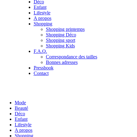
Déco
Enfant
Lifestyle
A propos
Shopping
Shopping printemps
Shopping Déco
Shopping sport
Shopping Kids
F.A.Q.
Correspondance des tailles
Bonnes adresses
Pressbook
Contact
Mode
Beauté
Déco
Enfant
Lifestyle
A propos
Shopping