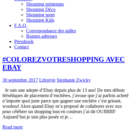
Shopping printemps
Shopping Déco
Shopping sport
Shopping Kids
F.A.Q.
Correspondance des tailles
Bonnes adresses
Pressbook
Contact
#COLOREZVOTRESHOPPING AVEC
EBAY
30 septembre 2017
Lifestyle
Stephanie Zwicky
Je suis une adepte d’Ebay depuis plus de 13 ans! De mes débuts
frénétiques de placement d’enchères, j’avoue que j’ai parfois acheté
n’importe quoi juste parce que gagner une enchère c’est grisant,
wouhou! Alors quand Ebay m’a proposé de collaborer avec eux
pour célébrer un shopping tout en couleurs j’ai dit OUIIIIIII!
Aujourd’hui je suis plus posée et je…
Read more