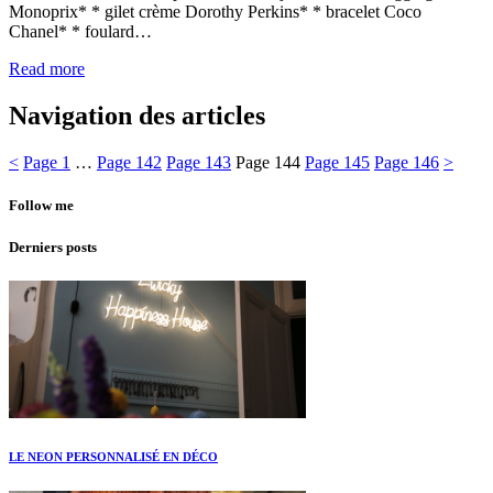
Monoprix* * gilet crème Dorothy Perkins* * bracelet Coco
Chanel* * foulard…
Read more
Navigation des articles
<
Page
1
…
Page
142
Page
143
Page
144
Page
145
Page
146
>
Follow me
Derniers posts
LE NEON PERSONNALISÉ EN DÉCO