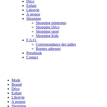
Déco
Enfant
Lifestyle
A propos
Shopping
Shopping printemps
Shopping Déco
Shopping sport
Shopping Kids
F.A.Q.
Correspondance des tailles
Bonnes adresses
Pressbook
Contact
Mode
Beauté
Déco
Enfant
Lifestyle
A propos
Shopping