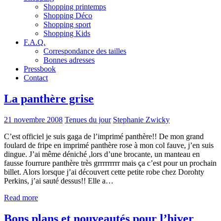
Shopping printemps
Shopping Déco
Shopping sport
Shopping Kids
F.A.Q.
Correspondance des tailles
Bonnes adresses
Pressbook
Contact
La panthère grise
21 novembre 2008
Tenues du jour
Stephanie Zwicky
C’est officiel je suis gaga de l’imprimé panthère!! De mon grand
foulard de fripe en imprimé panthère rose à mon col fauve, j’en suis
dingue. J’ai même déniché ,lors d’une brocante, un manteau en
fausse fourrure panthère très grrrrrrrrr mais ça c’est pour un prochain
billet. Alors lorsque j’ai découvert cette petite robe chez Dorohty
Perkins, j’ai sauté dessus!! Elle a…
Read more
Bons plans et nouveautés pour l’hiver