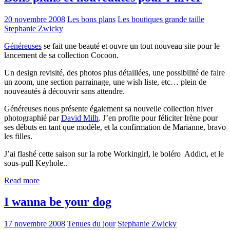
20 novembre 2008
Les bons plans
Les boutiques grande taille
Stephanie Zwicky
Généreuses
se fait une beauté et ouvre un tout nouveau site pour le
lancement de sa collection Cocoon.
Un design revisité, des photos plus détaillées, une possibilité de faire
un zoom, une section parrainage, une wish liste, etc… plein de
nouveautés à découvrir sans attendre.
Généreuses nous présente également sa nouvelle collection hiver
photographié par
David Milh
. J’en profite pour féliciter Irène pour
ses débuts en tant que modèle, et la confirmation de Marianne, bravo
les filles.
J’ai flashé cette saison sur la robe Workingirl, le boléro Addict, et le
sous-pull Keyhole..
Read more
I wanna be your dog
17 novembre 2008
Tenues du jour
Stephanie Zwicky