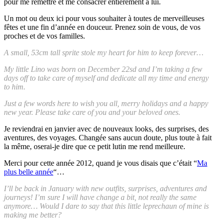
pour me remettre et me consacrer entièrement à lui.
Un mot ou deux ici pour vous souhaiter à toutes de merveilleuses
fêtes et une fin d’année en douceur. Prenez soin de vous, de vos
proches et de vos familles.
A small, 53cm tall sprite stole my heart for him to keep forever…
My little Lino was born on December 22sd and I’m taking a few
days off to take care of myself and dedicate all my time and energy
to him.
Just a few words here to wish you all, merry holidays and a happy
new year. Please take care of you and your beloved ones.
Je reviendrai en janvier avec de nouveaux looks, des surprises, des
aventures, des voyages. Changée sans aucun doute, plus toute à fait
la même, oserai-je dire que ce petit lutin me rend meilleure.
Merci pour cette année 2012, quand je vous disais que c’était “
Ma
plus belle année
“…
I’ll be back in January with new outfits, surprises, adventures and
journeys! I’m sure I will have change a bit, not really the same
anymore… Would I dare to say that this little leprechaun of mine is
making me better?