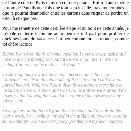
de l’autre côté de Paris dans un coin de paradis. Enfin il aura mérité
le nom de Paradis une fois que tout sera installé, travaux terminés et
que je pourrai déambuler entre les cartons dans risquer de perdre un
orteil à chaque pas.
Pour me remettre de cette dernière étape et du bout de cette année, je
m’exile en terre inconnue au milieu de nul part pour profiter de
quelques jours de vacances. Un peu comme tout le monde, comme
toi chère lectrice.
Before I can even think of some vacation I have one last task that I
have to do: my moving out. And it’s not a small one, I have the
feeling I’m moving the archives of Vogue!
So starting today I won’t have any internet connection, I’m
“moving” my life to the other side of Paris in what I call a small
part of heaven. Well, it will earn this title as soon as everything is
installed, the work is done and when I’ll be able to walk around the
boxes without having the risk of losing one of my toes every time I
take a step.
So to get my strength back from this last stage and also from this
year’s work, I’m “exiling” myself in the middle of nowhere to enjoy
some holidays. A bit like everybody, yes like you my dear readers.