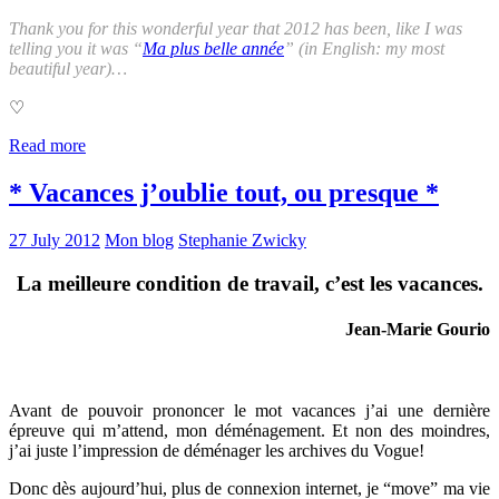
Thank you for this wonderful year that 2012 has been, like I was
telling you it was “
Ma plus belle année
” (in English: my most
beautiful year)…
♡
Read more
* Vacances j’oublie tout, ou presque *
27 July 2012
Mon blog
Stephanie Zwicky
La meilleure condition de travail, c’est les vacances.
Jean-Marie Gourio
Avant de pouvoir prononcer le mot vacances j’ai une dernière
épreuve qui m’attend, mon déménagement. Et non des moindres,
j’ai juste l’impression de déménager les archives du Vogue!
Donc dès aujourd’hui, plus de connexion internet, je “move” ma vie