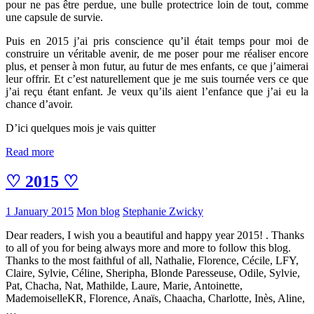
pour ne pas être perdue, une bulle protectrice loin de tout, comme
une capsule de survie.
Puis en 2015 j’ai pris conscience qu’il était temps pour moi de
construire un véritable avenir, de me poser pour me réaliser encore
plus, et penser à mon futur, au futur de mes enfants, ce que j’aimerai
leur offrir. Et c’est naturellement que je me suis tournée vers ce que
j’ai reçu étant enfant. Je veux qu’ils aient l’enfance que j’ai eu la
chance d’avoir.
D’ici quelques mois je vais quitter
Read more
♡ 2015 ♡
1 January 2015
Mon blog
Stephanie Zwicky
Dear readers, I wish you a beautiful and happy year 2015! . Thanks
to all of you for being always more and more to follow this blog.
Thanks to the most faithful of all, Nathalie, Florence, Cécile, LFY,
Claire, Sylvie, Céline, Sheripha, Blonde Paresseuse, Odile, Sylvie,
Pat, Chacha, Nat, Mathilde, Laure, Marie, Antoinette,
MademoiselleKR, Florence, Anaïs, Chaacha, Charlotte, Inès, Aline,
…