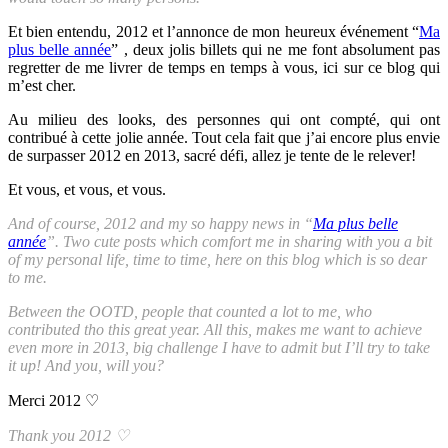
Et bien entendu, 2012 et l’annonce de mon heureux événement “
Ma
plus belle année
” , deux jolis billets qui ne me font absolument pas
regretter de me livrer de temps en temps à vous, ici sur ce blog qui
m’est cher.
Au milieu des looks, des personnes qui ont compté, qui ont
contribué à cette jolie année. Tout cela fait que j’ai encore plus envie
de surpasser 2012 en 2013, sacré défi, allez je tente de le relever!
Et vous, et vous, et vous.
And of course, 2012 and my so happy news in “
Ma plus belle
année
”. Two cute posts which comfort me in sharing with you a bit
of my personal life, time to time, here on this blog which is so dear
to me.
Between the OOTD, people that counted a lot to me, who
contributed tho this great year. All this, makes me want to achieve
even more in 2013, big challenge I have to admit but I’ll try to take
it up! And you, will you?
Merci 2012 ♡
Thank you 2012
♡