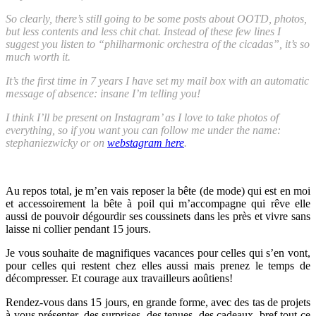
So clearly, there’s still going to be some posts about OOTD, photos,
but less contents and less chit chat. Instead of these few lines I
suggest you listen to “philharmonic orchestra of the cicadas”, it’s so
much worth it.
It’s the first time in 7 years I have set my mail box with an automatic
message of absence: insane I’m telling you!
I think I’ll be present on Instagram’ as I love to take photos of
everything, so if you want you can follow me under the name:
stephaniezwicky or on
webstagram here
.
Au repos total, je m’en vais reposer la bête (de mode) qui est en moi
et accessoirement la bête à poil qui m’accompagne qui rêve elle
aussi de pouvoir dégourdir ses coussinets dans les près et vivre sans
laisse ni collier pendant 15 jours.
Je vous souhaite de magnifiques vacances pour celles qui s’en vont,
pour celles qui restent chez elles aussi mais prenez le temps de
décompresser. Et courage aux travailleurs aoûtiens!
Rendez-vous dans 15 jours, en grande forme, avec des tas de projets
à vous présenter, des surprises, des tenues, des cadeaux, bref tout ce