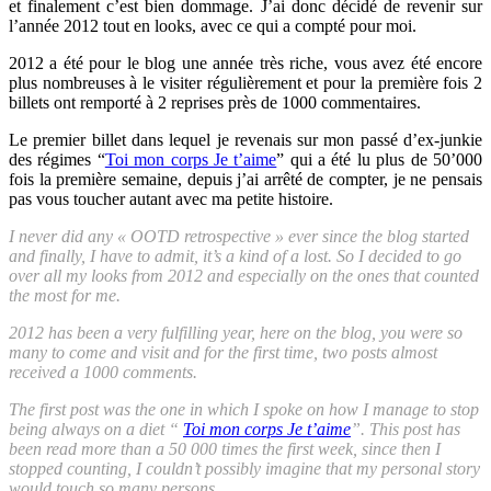
et finalement c’est bien dommage. J’ai donc décidé de revenir sur
l’année 2012 tout en looks, avec ce qui a compté pour moi.
2012 a été pour le blog une année très riche, vous avez été encore
plus nombreuses à le visiter régulièrement et pour la première fois 2
billets ont remporté à 2 reprises près de 1000 commentaires.
Le premier billet dans lequel je revenais sur mon passé d’ex-junkie
des régimes “
Toi mon corps Je t’aime
” qui a été lu plus de 50’000
fois la première semaine, depuis j’ai arrêté de compter, je ne pensais
pas vous toucher autant avec ma petite histoire.
I never did any « OOTD retrospective » ever since the blog started
and finally, I have to admit, it’s a kind of a lost. So I decided to go
over all my looks from 2012 and especially on the ones that counted
the most for me.
2012 has been a very fulfilling year, here on the blog, you were so
many to come and visit and for the first time, two posts almost
received a 1000 comments.
The first post was the one in which I spoke on how I manage to stop
being always on a diet “
Toi mon corps Je t’aime
”. This post has
been read more than a 50 000 times the first week, since then I
stopped counting, I couldn’t possibly imagine that my personal story
would touch so many persons.