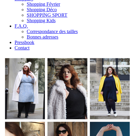
Shopping Février
Shopping Déco
SHOPPING SPORT
Shopping Kids
F.A.Q.
Correspondance des tailles
Bonnes adresses
Pressbook
Contact