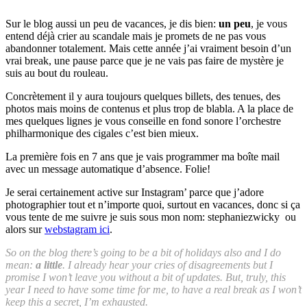
Sur le blog aussi un peu de vacances, je dis bien:
un peu
, je vous
entend déjà crier au scandale mais je promets de ne pas vous
abandonner totalement. Mais cette année j’ai vraiment besoin d’un
vrai break, une pause parce que je ne vais pas faire de mystère je
suis au bout du rouleau.
Concrètement il y aura toujours quelques billets, des tenues, des
photos mais moins de contenus et plus trop de blabla. A la place de
mes quelques lignes je vous conseille en fond sonore l’orchestre
philharmonique des cigales c’est bien mieux.
La première fois en 7 ans que je vais programmer ma boîte mail
avec un message automatique d’absence. Folie!
Je serai certainement active sur Instagram’ parce que j’adore
photographier tout et n’importe quoi, surtout en vacances, donc si ça
vous tente de me suivre je suis sous mon nom: stephaniezwicky ou
alors sur
webstagram ici
.
So on the blog there’s going to be a bit of holidays also and I do
mean:
a little
. I already hear your cries of disagreements but I
promise I won’t leave you without a bit of updates. But, truly, this
year I need to have some time for me, to have a real break as I won’t
keep this a secret, I’m exhausted.