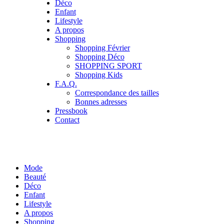
Déco
Enfant
Lifestyle
A propos
Shopping
Shopping Février
Shopping Déco
SHOPPING SPORT
Shopping Kids
F.A.Q.
Correspondance des tailles
Bonnes adresses
Pressbook
Contact
Mode
Beauté
Déco
Enfant
Lifestyle
A propos
Shopping