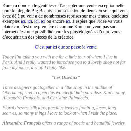
Karen a donc eu le gentillesse d’accepter une vente exceptionnelle
pour le blog de Big Beauty. Une sélection de fleurs en soie que vous
avez déjà pu voir à de nombreuses reprises sur mes tenues, quelques
exemples
ici
,
ici
,
ici
,
ici
ou encore
ici
. J’espère que l’idée va vous
plaire car c’est une première et comme Karen ne vend pas sur
internet c’est une possibilité pour les plus éloignées d’entre vous
d’acquérir un des pièces de la créatrice.
C’est par ici que se passe la vente
Today I’m taking you with me for a little tour of where I live in
Paris. And I really wanted to introduce you to a lovely shop not far
from my place, a shop I really like.
“Les Oiseaux”
Three designers got together in a little shop in the middle of
Oberkampf stret to open this wonderful little paradise. Karen onny,
Alexandra François, and Christine Palmaccio.
Floral dresses, silk tops, precious jewelry froufrou, laces, long
scarves, so many things I love to look at when I visit the place.
Alexandra François
offers a range of poetic and beautiful jewelry.