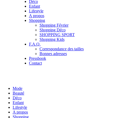
Déco
Enfant
Lifestyle
A propos
Shopping
Shopping Février
Shopping Déco
SHOPPING SPORT
Shopping Kids
F.A.Q.
Correspondance des tailles
Bonnes adresses
Pressbook
Contact
Mode
Beauté
Déco
Enfant
Lifestyle
A propos
Shopping