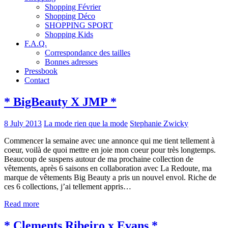
Shopping Février
Shopping Déco
SHOPPING SPORT
Shopping Kids
F.A.Q.
Correspondance des tailles
Bonnes adresses
Pressbook
Contact
* BigBeauty X JMP *
8 July 2013
La mode rien que la mode
Stephanie Zwicky
Commencer la semaine avec une annonce qui me tient tellement à
coeur, voilà de quoi mettre en joie mon coeur pour très longtemps.
Beaucoup de suspens autour de ma prochaine collection de
vêtements, après 6 saisons en collaboration avec La Redoute, ma
marque de vêtements Big Beauty a pris un nouvel envol. Riche de
ces 6 collections, j’ai tellement appris…
Read more
* Clements Ribeiro x Evans *