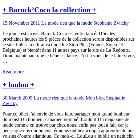
+ Barock’Coco la collection +
15 November 2011
La mode rien que la mode
Stephanie Zwicky
Le jour J est arrivé, Barock’Coco est enfin lancé. D’ici les
prochaines heures les 9 pièces de la collection seront disponibles sur
le site Taillissime.fr ainsi que One Stop Plus (France, Suisse et
Belgique) et bientôt dans 11 autres pays sur le site de La Redoute.
Donc maintenant que le bébé est lancé, c’est à vous de le faire vivre,
…
Read more
+ loulou +
30 March 2009
La mode rien que la mode
Mon blog
Stephanie
Zwicky
Pour ce billet j’ai envie de vous faire partager mon grand bonheur
du mois! Un bonheur canadien nommé: Loulou! Un magazine de
mode comme en trouve par chez nous, enfin pas tout à fait, car je
pense que nos quotidiens féminins ont beaucoup à apprendre de nos
voisins d’outre atlantique. Ce mois-ci, LouLou a publié un petit clin