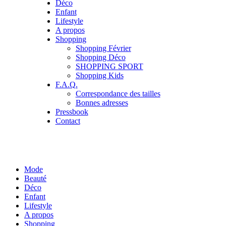
Déco
Enfant
Lifestyle
A propos
Shopping
Shopping Février
Shopping Déco
SHOPPING SPORT
Shopping Kids
F.A.Q.
Correspondance des tailles
Bonnes adresses
Pressbook
Contact
Mode
Beauté
Déco
Enfant
Lifestyle
A propos
Shopping