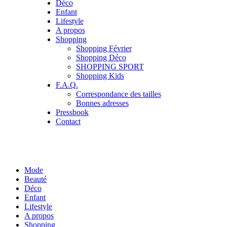
Déco
Enfant
Lifestyle
A propos
Shopping
Shopping Février
Shopping Déco
SHOPPING SPORT
Shopping Kids
F.A.Q.
Correspondance des tailles
Bonnes adresses
Pressbook
Contact
Mode
Beauté
Déco
Enfant
Lifestyle
A propos
Shopping