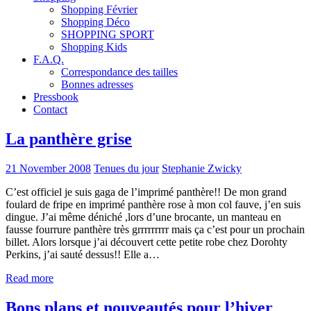
Shopping Février
Shopping Déco
SHOPPING SPORT
Shopping Kids
F.A.Q.
Correspondance des tailles
Bonnes adresses
Pressbook
Contact
La panthère grise
21 November 2008
Tenues du jour
Stephanie Zwicky
C’est officiel je suis gaga de l’imprimé panthère!! De mon grand
foulard de fripe en imprimé panthère rose à mon col fauve, j’en suis
dingue. J’ai même déniché ,lors d’une brocante, un manteau en
fausse fourrure panthère très grrrrrrrrr mais ça c’est pour un prochain
billet. Alors lorsque j’ai découvert cette petite robe chez Dorohty
Perkins, j’ai sauté dessus!! Elle a…
Read more
Bons plans et nouveautés pour l’hiver