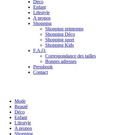
Déco
Enfant
Lifestyle
A propos
Shopping
Shopping printemps
Shopping Déco
Shopping sport
Shopping Kids
F.A.Q.
Correspondance des tailles
Bonnes adresses
Pressbook
Contact
Mode
Beauté
Déco
Enfant
Lifestyle
A propos
Shopping