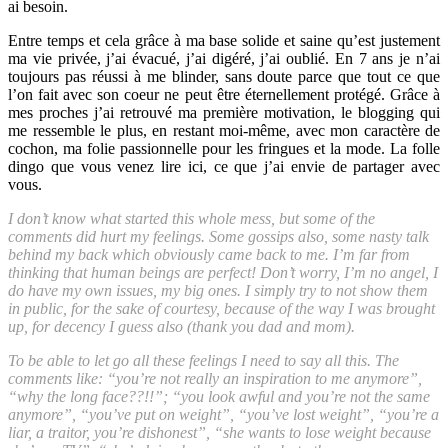
ai besoin.
Entre temps et cela grâce à ma base solide et saine qu’est justement
ma vie privée, j’ai évacué, j’ai digéré, j’ai oublié. En 7 ans je n’ai
toujours pas réussi à me blinder, sans doute parce que tout ce que
l’on fait avec son coeur ne peut être éternellement protégé. Grâce à
mes proches j’ai retrouvé ma première motivation, le blogging qui
me ressemble le plus, en restant moi-même, avec mon caractère de
cochon, ma folie passionnelle pour les fringues et la mode. La folle
dingo que vous venez lire ici, ce que j’ai envie de partager avec
vous.
I don’t know what started this whole mess, but some of the
comments did hurt my feelings. Some gossips also, some nasty talk
behind my back which obviously came back to me. I’m far from
thinking that human beings are perfect! Don’t worry, I’m no angel, I
do have my own issues, my big ones. I simply try to not show them
in public, for the sake of courtesy, because of the way I was brought
up, for decency I guess also (thank you dad and mom).
To be able to let go all these feelings I need to say all this. The
comments like: “you’re not really an inspiration to me anymore”,
“why the long face??!!”; “you look awful and you’re not the same
anymore”, “you’ve put on weight”, “you’ve lost weight”, “you’re a
liar, a traitor, you’re dishonest”, “she wants to lose weight because