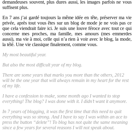
demandeuses souvent, plus dures aussi, les images parfois ne vous
suffisent plus.
En 7 ans j’ai gardé toujours la même idée en tête, préserver ma vie
privée, après tout vous êtes sur un blog de mode je ne vois pas ce
que cela viendrait faire ici. Je suis une louve féroce avec tout ce qui
concerne mes proches, ma famille, mes amours (mes emmerdes
aussi), ma vie à moi, celle qui n’a rien à voir avec le blog, la mode,
la télé. Une vie classique finalement, comme vous.
My most beautiful year.
But also the most difficult year of my blog.
There are some years that marks you more than the others, 2012
will be the one year that will always remain in my heart for the rest
of my life.
I have a confession to make, some month ago I wanted to stop
everything! The blog? I was done with it. I didn’t want it anymore.
In 7 years of blogging, it was the
first
time that this need to quit
everything was so strong. And I have to say I was within an ace to
press the button “delete”! To blog has not quite the same meaning
since a few years for several reasons I will not speak about.