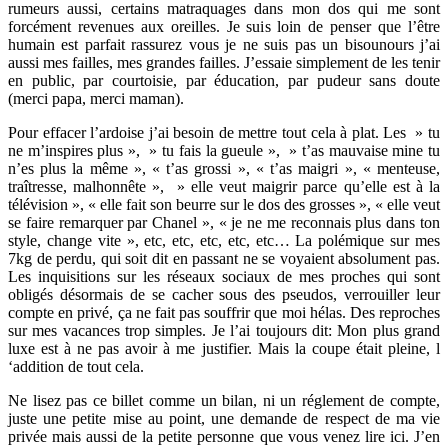
rumeurs aussi, certains matraquages dans mon dos qui me sont
forcément revenues aux oreilles. Je suis loin de penser que l’être
humain est parfait rassurez vous je ne suis pas un bisounours j’ai
aussi mes failles, mes grandes failles. J’essaie simplement de les tenir
en public, par courtoisie, par éducation, par pudeur sans doute
(merci papa, merci maman).
Pour effacer l’ardoise j’ai besoin de mettre tout cela à plat. Les » tu
ne m’inspires plus », » tu fais la gueule », » t’as mauvaise mine tu
n’es plus la même », « t’as grossi », « t’as maigri », « menteuse,
traîtresse, malhonnête », » elle veut maigrir parce qu’elle est à la
télévision », « elle fait son beurre sur le dos des grosses », « elle veut
se faire remarquer par Chanel », « je ne me reconnais plus dans ton
style, change vite », etc, etc, etc, etc, etc… La polémique sur mes
7kg de perdu, qui soit dit en passant ne se voyaient absolument pas.
Les inquisitions sur les réseaux sociaux de mes proches qui sont
obligés désormais de se cacher sous des pseudos, verrouiller leur
compte en privé, ça ne fait pas souffrir que moi hélas. Des reproches
sur mes vacances trop simples. Je l’ai toujours dit: Mon plus grand
luxe est à ne pas avoir à me justifier. Mais la coupe était pleine, l
‘addition de tout cela.
Ne lisez pas ce billet comme un bilan, ni un réglement de compte,
juste une petite mise au point, une demande de respect de ma vie
privée mais aussi de la petite personne que vous venez lire ici. J’en