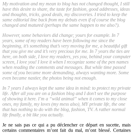
My motivation and my mean to blog has not changed thought, I still
have this desire to share, the taste for fashion, good addresses, ideas
and thoughts, tricks, good deals, my discoveries. I tried to keep the
same editorial line back from my debuts even if of course the blog
changed and matured (perhaps the same happen to me also?).
However, some behaviors did change; yours for example. In 7
years, some of my readers have been following me since the
beginning, it’s something that’s very moving for me, a beautiful gift
that you give me and it’s very precious for me. In 7 years the ties are
here, on both side, I love my readers, yes you, behind your computer
screen, I love you! I love it when I recognize some of the pen names
when reading the comments and messages. But while time passed
some of you became more demanding, always wanting more. Some
even became nastier, the photos being not enough.
In 7 years I always kept the same idea in mind: to protect my private
life. After all you are on a fashion blog and I don’t see the purpose
of showing it here. I’m a “wild animal” when it comes to my close
ones, my family, my loves (my mess also), MY private life, the one
that has nothing to do with the blog, fashion, TV. A rather normal
life finally, a bit like you actually.
Je ne sais pas ce qui a pu déclencher ce départ en sucette, mais
certains commentaires m’ont fait du mal, m’ont blessé. Certaines