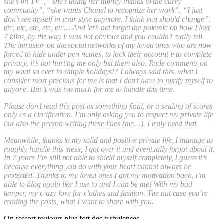
she’s on TV”, “she’s doing her money thanks to the curvy
community”, “she wants Chanel to recognize her work”, “I just
don’t see myself in your style anymore, I think you should change”,
etc, etc, etc, etc, etc… And let’s not forget the polemic on how I lost
7 kilos, by the way it was not obvious and you couldn’t really tell.
The intrusion on the social networks of my loved ones who are now
forced to hide under pen names, to lock their account into complete
privacy, it’s not hurting me only but them also. Rude comments on
my what so ever to simple holidays!? I always said this: what I
consider most precious for me is that I don’t have to justify myself to
anyone. But it was too much for me to handle this time.
Please don’t read this post as something final, or a settling of scores
only as a clarification. I’m only asking you to respect my private life
but also the person writing these lines (me…). I truly need that.
Meanwhile, thanks to my solid and positive private life, I manage to
roughly handle this mess; I got over it and eventually forgot about it.
In 7 years I’m still not able to shield myself completely, I guess it’s
because everything you do with your heart cannot always be
protected. Thanks to my loved ones I got my motivation back, I’m
able to blog again like I use to and I can be me! With my bad
temper, my crazy love for clothes and fashion. The nut case you’re
reading the posts, what I want to share with you.
On ressort toujours plus fort des turbulences.