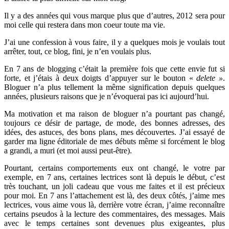
Il y a des années qui vous marque plus que d’autres, 2012 sera pour
moi celle qui restera dans mon coeur toute ma vie.
J’ai une confession à vous faire, il y a quelques mois je voulais tout
arrêter, tout, ce blog, fini, je n’en voulais plus.
En 7 ans de blogging c’était la première fois que cette envie fut si
forte, et j’étais à deux doigts d’appuyer sur le bouton «
delete »
.
Bloguer n’a plus tellement la même signification depuis quelques
années, plusieurs raisons que je n’évoquerai pas ici aujourd’hui.
Ma motivation et ma raison de bloguer n’a pourtant pas changé,
toujours ce désir de partage, de mode, des bonnes adresses, des
idées, des astuces, des bons plans, mes découvertes. J’ai essayé de
garder ma ligne éditoriale de mes débuts même si forcément le blog
a grandi, a muri (et moi aussi peut-être).
Pourtant, certains comportements eux ont changé, le votre par
exemple, en 7 ans, certaines lectrices sont là depuis le début, c’est
très touchant, un joli cadeau que vous me faites et il est précieux
pour moi. En 7 ans l’attachement est là, des deux côtés, j’aime mes
lectrices, vous aime vous là, derrière votre écran, j’aime reconnaître
certains pseudos à la lecture des commentaires, des messages. Mais
avec le temps certaines sont devenues plus exigeantes, plus