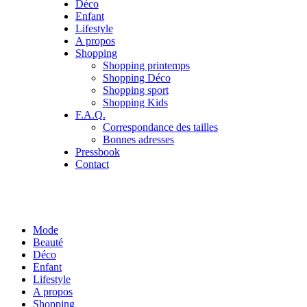
Déco
Enfant
Lifestyle
A propos
Shopping
Shopping printemps
Shopping Déco
Shopping sport
Shopping Kids
F.A.Q.
Correspondance des tailles
Bonnes adresses
Pressbook
Contact
Mode
Beauté
Déco
Enfant
Lifestyle
A propos
Shopping