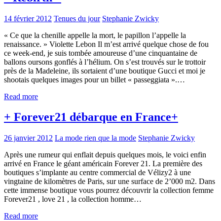
14 février 2012
Tenues du jour
Stephanie Zwicky
« Ce que la chenille appelle la mort, le papillon l’appelle la
renaissance. » Violette Lebon Il m’est arrivé quelque chose de fou
ce week-end, je suis tombée amoureuse d’une cinquantaine de
ballons oursons gonflés à l’hélium. On s’est trouvés sur le trottoir
près de la Madeleine, ils sortaient d’une boutique Gucci et moi je
shootais quelques images pour un billet « passeggiata ».…
Read more
+ Forever21 débarque en France+
26 janvier 2012
La mode rien que la mode
Stephanie Zwicky
Après une rumeur qui enflait depuis quelques mois, le voici enfin
arrivé en France le géant américain Forever 21. La première des
boutiques s’implante au centre commercial de Vélizy2 à une
vingtaine de kilomètres de Paris, sur une surface de 2’000 m2. Dans
cette immense boutique vous pourrez découvrir la collection femme
Forever21 , love 21 , la collection homme…
Read more