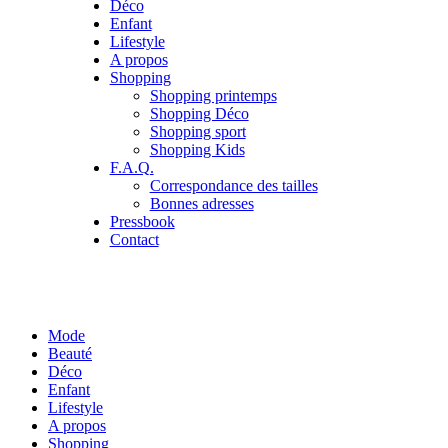
Déco
Enfant
Lifestyle
A propos
Shopping
Shopping printemps
Shopping Déco
Shopping sport
Shopping Kids
F.A.Q.
Correspondance des tailles
Bonnes adresses
Pressbook
Contact
Mode
Beauté
Déco
Enfant
Lifestyle
A propos
Shopping