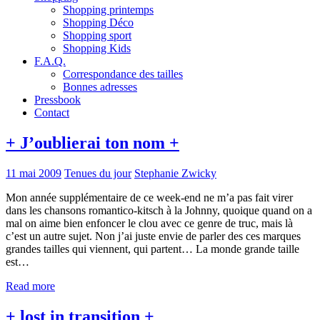
Shopping printemps
Shopping Déco
Shopping sport
Shopping Kids
F.A.Q.
Correspondance des tailles
Bonnes adresses
Pressbook
Contact
+ J’oublierai ton nom +
11 mai 2009
Tenues du jour
Stephanie Zwicky
Mon année supplémentaire de ce week-end ne m’a pas fait virer
dans les chansons romantico-kitsch à la Johnny, quoique quand on a
mal on aime bien enfoncer le clou avec ce genre de truc, mais là
c’est un autre sujet. Non j’ai juste envie de parler des ces marques
grandes tailles qui viennent, qui partent… La monde grande taille
est…
Read more
+ lost in transition +