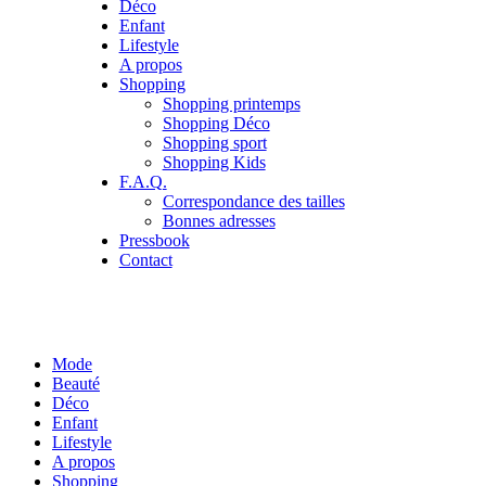
Déco
Enfant
Lifestyle
A propos
Shopping
Shopping printemps
Shopping Déco
Shopping sport
Shopping Kids
F.A.Q.
Correspondance des tailles
Bonnes adresses
Pressbook
Contact
Mode
Beauté
Déco
Enfant
Lifestyle
A propos
Shopping