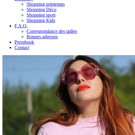
Shopping printemps
Shopping Déco
Shopping sport
Shopping Kids
F.A.Q.
Correspondance des tailles
Bonnes adresses
Pressbook
Contact