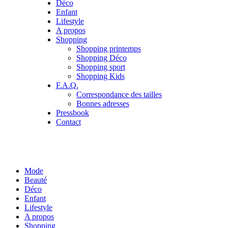
Déco
Enfant
Lifestyle
A propos
Shopping
Shopping printemps
Shopping Déco
Shopping sport
Shopping Kids
F.A.Q.
Correspondance des tailles
Bonnes adresses
Pressbook
Contact
Mode
Beauté
Déco
Enfant
Lifestyle
A propos
Shopping