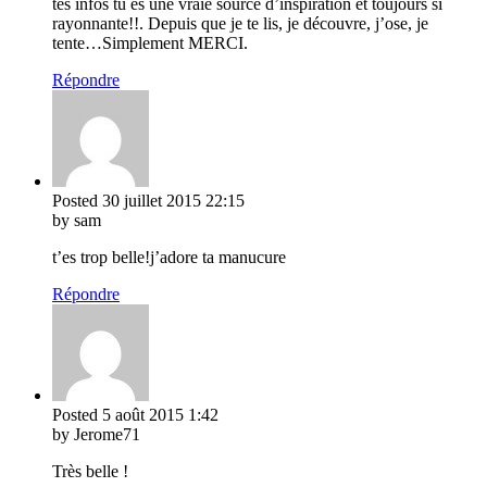
tes infos tu es une vraie source d’inspiration et toujours si
rayonnante!!. Depuis que je te lis, je découvre, j’ose, je
tente…Simplement MERCI.
Répondre
Posted
30 juillet 2015
22:15
by sam
t’es trop belle!j’adore ta manucure
Répondre
Posted
5 août 2015
1:42
by Jerome71
Très belle !