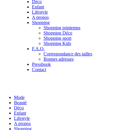
Déco
Enfant
Lifestyle
A propos
Shopping
Shopping printemps
Shopping Déco
Shopping sport
Shopping Kids
F.A.Q.
Correspondance des tailles
Bonnes adresses
Pressbook
Contact
Mode
Beauté
Déco
Enfant
Lifestyle
A propos
Shopping