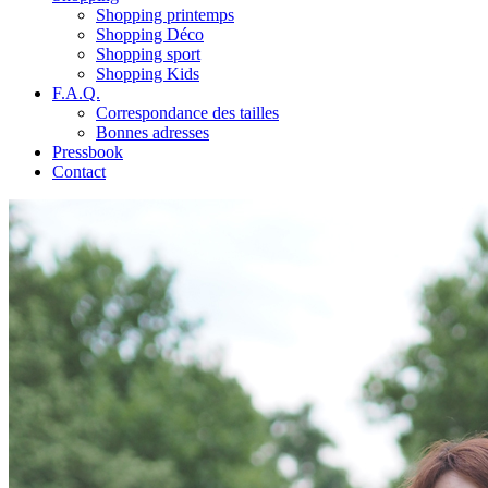
Shopping printemps
Shopping Déco
Shopping sport
Shopping Kids
F.A.Q.
Correspondance des tailles
Bonnes adresses
Pressbook
Contact