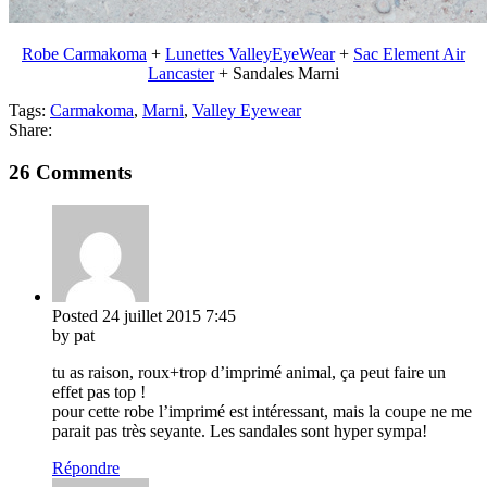
Robe Carmakoma
+
Lunettes ValleyEyeWear
+
Sac Element Air
Lancaster
+ Sandales Marni
Tags:
Carmakoma
,
Marni
,
Valley Eyewear
Share:
26 Comments
Posted
24 juillet 2015
7:45
by pat
tu as raison, roux+trop d’imprimé animal, ça peut faire un
effet pas top !
pour cette robe l’imprimé est intéressant, mais la coupe ne me
parait pas très seyante. Les sandales sont hyper sympa!
Répondre