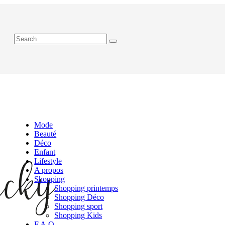
Mode
Beauté
Déco
Enfant
Lifestyle
A propos
Shopping
Shopping printemps
Shopping Déco
Shopping sport
Shopping Kids
F.A.Q.