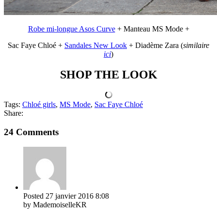
Robe mi-longue Asos Curve
+ Manteau MS Mode +
Sac Faye Chloé +
Sandales New Look
+ Diadème Zara (
similaire
ici
)
SHOP THE LOOK
Tags:
Chloé girls
,
MS Mode
,
Sac Faye Chloé
Share:
24 Comments
Posted
27 janvier 2016
8:08
by MademoiselleKR