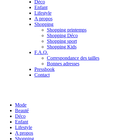
Déco
Enfant
Lifestyle
A propos
Shopping
Shopping printemps
Shopping Déco
Shopping sport
Shopping Kids
F.A.Q.
Correspondance des tailles
Bonnes adresses
Pressbook
Contact
Mode
Beauté
Déco
Enfant
Lifestyle
A propos
Shopping