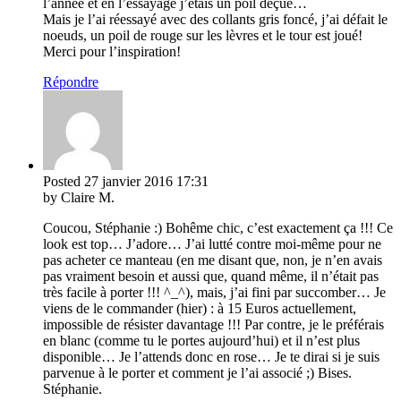
l’année et en l’essayage j’étais un poil déçue…
Mais je l’ai réessayé avec des collants gris foncé, j’ai défait le
noeuds, un poil de rouge sur les lèvres et le tour est joué!
Merci pour l’inspiration!
Répondre
Posted
27 janvier 2016
17:31
by Claire M.
Coucou, Stéphanie :) Bohême chic, c’est exactement ça !!! Ce
look est top… J’adore… J’ai lutté contre moi-même pour ne
pas acheter ce manteau (en me disant que, non, je n’en avais
pas vraiment besoin et aussi que, quand même, il n’était pas
très facile à porter !!! ^_^), mais, j’ai fini par succomber… Je
viens de le commander (hier) : à 15 Euros actuellement,
impossible de résister davantage !!! Par contre, je le préférais
en blanc (comme tu le portes aujourd’hui) et il n’est plus
disponible… Je l’attends donc en rose… Je te dirai si je suis
parvenue à le porter et comment je l’ai associé ;) Bises.
Stéphanie.