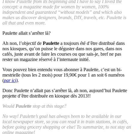
I know Paulette from its beginning and I have to say I loved the
concept: a magazine made for women by women, 100%
independent and guaranteed “without models” and which also
makes us discover designers, brands, DIY, travels, etc. Paulette is
all that and even more.
Paulette allait s’arrêter là?
Ah non, l’objectif de
Paulette
a toujours été d’être distribué dans
nos kiosques, qu’on puisse le déguster dans nos gares, dans nos
cafés, juste avant de faire les courses ou que sais-je, bref ne pas
rester un magazine réservé à l’internaute initié.
Vous pouvez bien entendu vous abonner à Paulette, c’est un bi-
mestrielle (tous les 2 mois) pour 19,90€ pour 1 an soit 6 numéros
(
par ici)
.
Donc Paulette n’allait pas s’arrêter là, ah non, aujourd’hui Paulette
projette d’être distribuée en kiosque dès 2013!!
Would
Paulette
stop at this stage?
No way! Paulette’s goal has always been to be available in our
local newspaper store, so you can read it in train stations, in cafés,
before going grocery shopping or else! To summarize, to not stay an
online magazine!