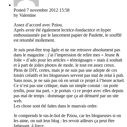
Posted
7 novembre 2012
15:58
by Valentine
Assez d’accord avec Pziou.
Après avoir été également lectrice-fondactrice et hyper
enthousiasmée par le lancement papier de Paulette, le soufflé
est retombé mollement.
Je suis peut-être trop âgée et ne me retrouve absolument pas
dans le magazine : j’ai l’impression de relire mes « Jeune &
Jolie » d’ado pour les articles « témoignages » niais à souhait
et à part de jolies photos de mode, le tout est assez creux.
Plein de DIY, certes, mais je ne suis pas une adepte de ces
loisirs créatifs et les blogueuses servent pas mal de relai à pub.
Sans nous, je ne sais pas où en serait ce projet à l’heure actuel.
Ce n’est pas une critique, mais un simple constat : on porte
(enfin, pour ma part, « je portais ») ce projet avec elles depuis
pas mal de temps : dommage que ça ait démarré par un site
web.
Les chose sont été faites dans le mauvais ordre.
Je comprends le ras-le-bol de Pziou, car les blogueuses si on
les aime, on suit leur blog : les revoir ailleurs ça peut être
fatiguant, à force.