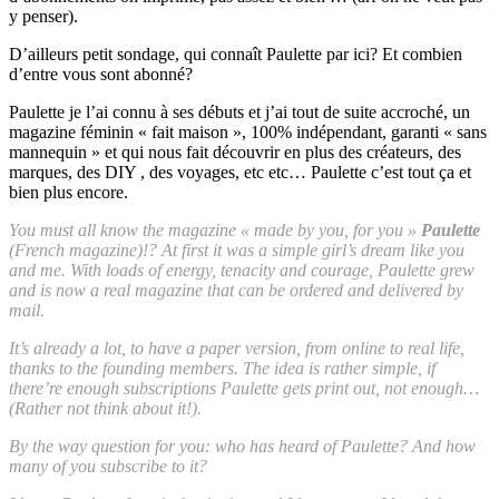
y penser).
D’ailleurs petit sondage, qui connaît Paulette par ici? Et combien
d’entre vous sont abonné?
Paulette je l’ai connu à ses débuts et j’ai tout de suite accroché, un
magazine féminin « fait maison », 100% indépendant, garanti « sans
mannequin » et qui nous fait découvrir en plus des créateurs, des
marques, des DIY , des voyages, etc etc… Paulette c’est tout ça et
bien plus encore.
You must all know the magazine « made by you, for you »
Paulette
(French magazine)!? At first it was a simple girl’s dream like you
and me. With loads of energy, tenacity and courage, Paulette grew
and is now a real magazine that can be ordered and delivered by
mail.
It’s already a lot, to have a paper version, from online to real life,
thanks to the founding members. The idea is rather simple, if
there’re enough subscriptions Paulette gets print out, not enough…
(Rather not think about it!).
By the way question for you: who has heard of Paulette? And how
many of you subscribe to it?