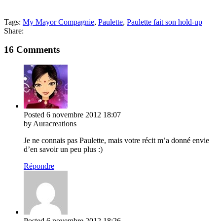
Tags:
My Mayor Compagnie
,
Paulette
,
Paulette fait son hold-up
Share:
16 Comments
Posted
6 novembre 2012
18:07
by Auracreations
Je ne connais pas Paulette, mais votre récit m’a donné envie
d’en savoir un peu plus :)
Répondre
Posted
6 novembre 2012
18:26