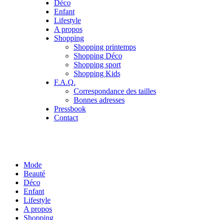
Déco
Enfant
Lifestyle
A propos
Shopping
Shopping printemps
Shopping Déco
Shopping sport
Shopping Kids
F.A.Q.
Correspondance des tailles
Bonnes adresses
Pressbook
Contact
Mode
Beauté
Déco
Enfant
Lifestyle
A propos
Shopping