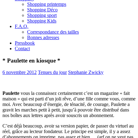
Shopping printemps
Shopping Déco
Shopping sport
Shopping Kids
F.A.Q.
Correspondance des tailles
Bonnes adresses
Pressbook
Contact
* Paulette en kiosque *
6 novembre 2012
Tenues du jour
Stephanie Zwicky
Paulette
vous la connaissez certainement c’est un magazine « fait
maison » qui est parti d’un joli rêve, d’une fille comme vous, comme
moi. Avec beaucoup d’énergie, de ténacité, de courage, Paulette a
gravit les marches petit à petit, jusqu’à pouvoir être distribué dans
nos boîtes aux lettres après avoir souscris un abonnement.
C’est déjà beaucoup, avoir sa version papier, de passer du virtuel au
réel, grâce au lecteur fondateur. Le principe est simple, il y a assez
d’abonnements on imprime, pas assez et bien … (arf on ne veut pas