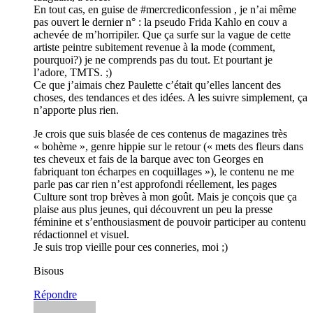
En tout cas, en guise de #mercrediconfession , je n’ai même
pas ouvert le dernier n° : la pseudo Frida Kahlo en couv a
achevée de m’horripiler. Que ça surfe sur la vague de cette
artiste peintre subitement revenue à la mode (comment,
pourquoi?) je ne comprends pas du tout. Et pourtant je
l’adore, TMTS. ;)
Ce que j’aimais chez Paulette c’était qu’elles lancent des
choses, des tendances et des idées. A les suivre simplement, ça
n’apporte plus rien.
Je crois que suis blasée de ces contenus de magazines très
« bohème », genre hippie sur le retour (« mets des fleurs dans
tes cheveux et fais de la barque avec ton Georges en
fabriquant ton écharpes en coquillages »), le contenu ne me
parle pas car rien n’est approfondi réellement, les pages
Culture sont trop brèves à mon goût. Mais je conçois que ça
plaise aus plus jeunes, qui découvrent un peu la presse
féminine et s’enthousiasment de pouvoir participer au contenu
rédactionnel et visuel.
Je suis trop vieille pour ces conneries, moi ;)
Bisous
Répondre