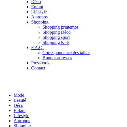
Déco
Enfant
Lifestyle
A propos
Shopping
Shopping printemps
Shopping Déco
Shopping sport
Shopping Kids
F.A.Q.
Correspondance des tailles
Bonnes adresses
Pressbook
Contact
Mode
Beauté
Déco
Enfant
Lifestyle
A propos
Shopping