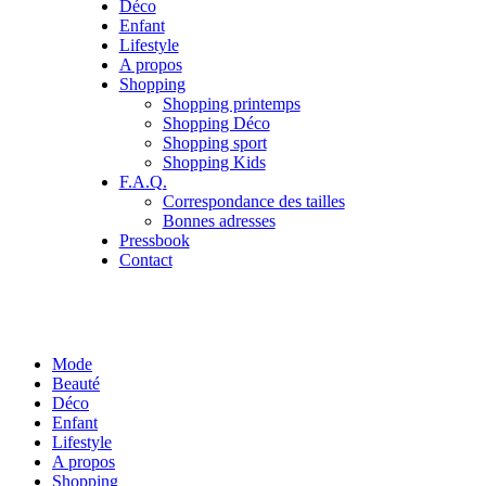
Déco
Enfant
Lifestyle
A propos
Shopping
Shopping printemps
Shopping Déco
Shopping sport
Shopping Kids
F.A.Q.
Correspondance des tailles
Bonnes adresses
Pressbook
Contact
Mode
Beauté
Déco
Enfant
Lifestyle
A propos
Shopping