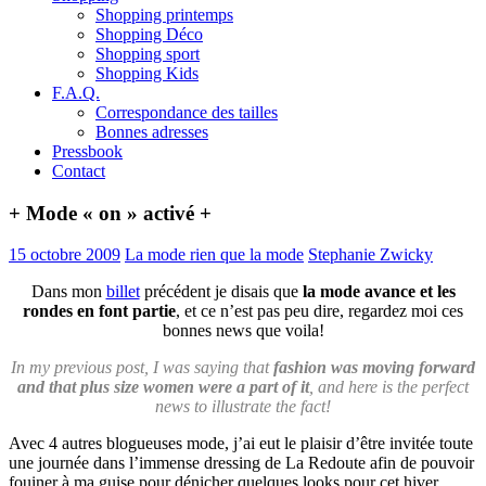
Shopping printemps
Shopping Déco
Shopping sport
Shopping Kids
F.A.Q.
Correspondance des tailles
Bonnes adresses
Pressbook
Contact
+ Mode « on » activé +
15 octobre 2009
La mode rien que la mode
Stephanie Zwicky
Dans mon
billet
précédent je disais que
la mode avance et les
rondes en font partie
, et ce n’est pas peu dire, regardez moi ces
bonnes news que voila!
In my previous post, I was saying that
fashion was moving forward
and that plus size women were a part of it
, and here is the perfect
news to illustrate the fact!
Avec 4 autres blogueuses mode, j’ai eut le plaisir d’être invitée toute
une journée dans l’immense dressing de La Redoute afin de pouvoir
fouiner à ma guise pour dénicher quelques looks pour cet hiver.