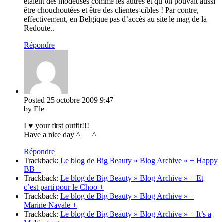
étaient des modeuses comme les autres et qu’on pouvait aussi
être chouchoutées et être des clientes-cibles ! Par contre,
effectivement, en Belgique pas d’accès au site le mag de la
Redoute..
Répondre
Posted
25 octobre 2009
9:47
by Ele
I ♥ your first outfit!!!
Have a nice day ^___^
Répondre
Trackback:
Le blog de Big Beauty » Blog Archive » + Happy
BB +
Trackback:
Le blog de Big Beauty » Blog Archive » + Et
c’est parti pour le Choo +
Trackback:
Le blog de Big Beauty » Blog Archive » +
Marine Navale +
Trackback:
Le blog de Big Beauty » Blog Archive » + It’s a