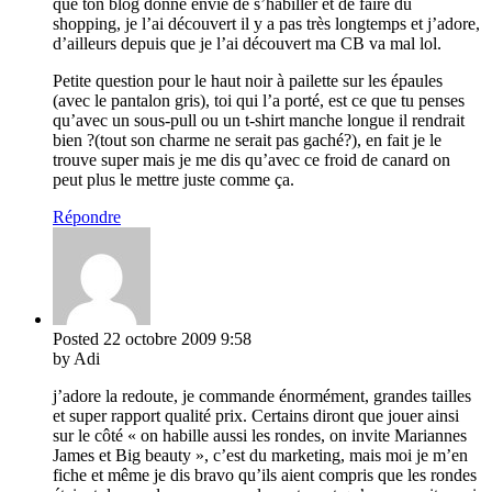
que ton blog donne envie de s’habiller et de faire du
shopping, je l’ai découvert il y a pas très longtemps et j’adore,
d’ailleurs depuis que je l’ai découvert ma CB va mal lol.
Petite question pour le haut noir à pailette sur les épaules
(avec le pantalon gris), toi qui l’a porté, est ce que tu penses
qu’avec un sous-pull ou un t-shirt manche longue il rendrait
bien ?(tout son charme ne serait pas gaché?), en fait je le
trouve super mais je me dis qu’avec ce froid de canard on
peut plus le mettre juste comme ça.
Répondre
Posted
22 octobre 2009
9:58
by Adi
j’adore la redoute, je commande énormément, grandes tailles
et super rapport qualité prix. Certains diront que jouer ainsi
sur le côté « on habille aussi les rondes, on invite Mariannes
James et Big beauty », c’est du marketing, mais moi je m’en
fiche et même je dis bravo qu’ils aient compris que les rondes