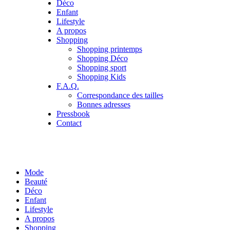
Déco
Enfant
Lifestyle
A propos
Shopping
Shopping printemps
Shopping Déco
Shopping sport
Shopping Kids
F.A.Q.
Correspondance des tailles
Bonnes adresses
Pressbook
Contact
Mode
Beauté
Déco
Enfant
Lifestyle
A propos
Shopping