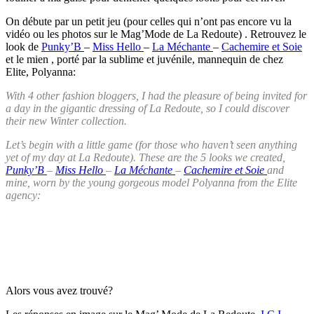
On débute par un petit jeu (pour celles qui n’ont pas encore vu la
vidéo ou les photos sur le Mag’Mode de La Redoute) . Retrouvez le
look de
Punky’B
–
Miss Hello
–
La Méchante
–
Cachemire et Soie
et le mien , porté par la sublime et juvénile, mannequin de chez
Elite, Polyanna:
With 4 other fashion bloggers, I had the pleasure of being invited for
a day in the gigantic dressing of La Redoute, so I could discover
their new Winter collection.
Let’s begin with a little game (for those who haven’t seen anything
yet of my day at La Redoute). These are the 5 looks we created,
Punky’B
–
Miss Hello
–
La Méchante
–
Cachemire et Soie
and
mine, worn by the young gorgeous model Polyanna from the Elite
agency:
Alors vous avez trouvé?