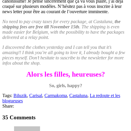
canonissime! Je pense sincèrement que ça va vous plaire, j’ai déjà
craqué sur plusieurs modèles. N’hésitez pas à vous inscrire à leur
news letter pour être au courant de l’ouverture imminente.
No need to pay crazy taxes for every package, at Castaluna,
the
shipping fees are free till November 15th
. The shipping is even
made easier for Belgium, with the possibility to have the packages
delivered at a relay point.
I discovered the clothes yesterday and I can tell you that it’s
amazing!! I think you’re all going to love it, I already bought a few
pieces myself. Don’t hesitate to suscribe to the newsletter for more
infos about the shop.
Alors les filles, heureuses?
So, girls, happy?
Tags:
Biluzik
,
Carisal
,
Carmakoma
,
Castaluna
,
La redoute et les
blogueuses
Share:
35 Comments